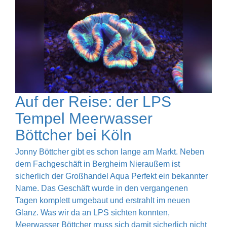
Auf der Reise: der LPS
Tempel Meerwasser
Böttcher bei Köln
Jonny Böttcher gibt es schon lange am Markt. Neben
dem Fachgeschäft in Bergheim Nieraußem ist
sicherlich der Großhandel Aqua Perfekt ein bekannter
Name. Das Geschäft wurde in den vergangenen
Tagen komplett umgebaut und erstrahlt im neuen
Glanz. Was wir da an LPS sichten konnten,
Meerwasser Böttcher muss sich damit sicherlich nicht