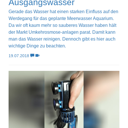
Ausgangswasser
Gerade das Wasser hat einen starken Einfluss auf den
Werdegang für das geplante Meerwasser Aquarium.
Da wir oft kaum mehr so sauberes Wasser haben hält
der Markt Umkehrosmose-anlagen parat. Damit kann
man das Wasser reinigen. Dennoch gibt es hier auch
wichtige Dinge zu beachten.
19.07.2018