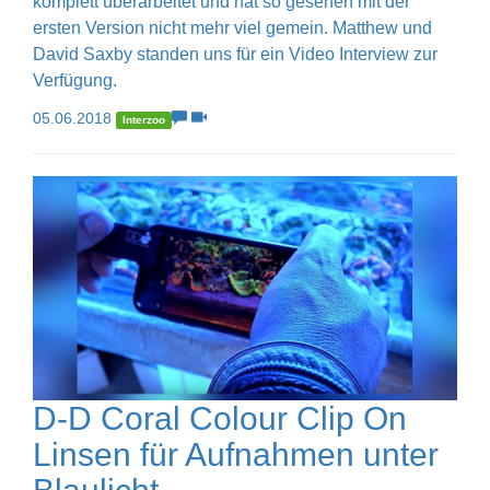
komplett überarbeitet und hat so gesehen mit der
ersten Version nicht mehr viel gemein. Matthew und
David Saxby standen uns für ein Video Interview zur
Verfügung.
05.06.2018
Interzoo
D-D Coral Colour Clip On
Linsen für Aufnahmen unter