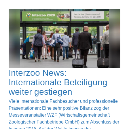
Interzoo News:
Internationale Beteiligung
weiter gestiegen
Viele internationale Fachbesucher und professionelle
Präsentationen: Eine sehr positive Bilanz zog der
Messeveranstalter WZF (Wirtschaftsgemeinschaft
Zoologischer Fachbetriebe GmbH) zum Abschluss der
Interzoo 2018. Auf der Weltleitmesse der