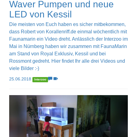
Waver Pumpen und neue
LED von Kessil
Die meisten von Euch haben es sicher mitbekommen,
dass Robert von Korallenriff.de einmal wöchentlich mit
Faunamarin ein Video dreht. Anlässlich der Interzoo im
Mai in Nürnberg haben wir zusammen mit FaunaMarin
am Stand von Royal Exklusiv, Kessil und bei
Rossmont gedreht. Hier findet Ihr alle drei Videos und
viele Bilder :-)
25.06.2018
Interzoo