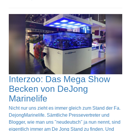
Interzoo: Das Mega Show
Becken von DeJong
Marinelife
Nicht nur uns zieht es immer gleich zum Stand der Fa.
DejongMarinelife. Sämtliche Pressevertreter und
Blogger, wie man uns "neudeutsch" ja nun nennt, sind
eigentlich immer am De Jong Stand zu finden. Und