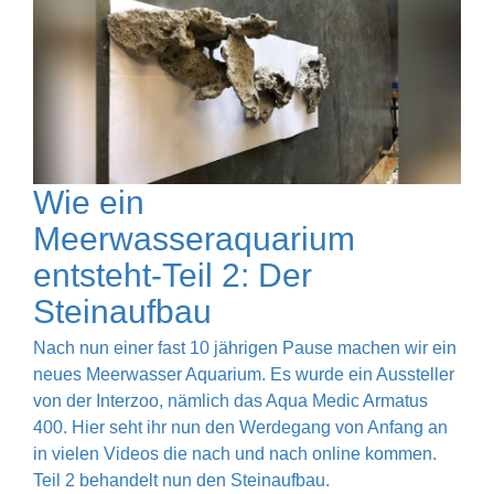
Wie ein
Meerwasseraquarium
entsteht-Teil 2: Der
Steinaufbau
Nach nun einer fast 10 jährigen Pause machen wir ein
neues Meerwasser Aquarium. Es wurde ein Aussteller
von der Interzoo, nämlich das Aqua Medic Armatus
400. Hier seht ihr nun den Werdegang von Anfang an
in vielen Videos die nach und nach online kommen.
Teil 2 behandelt nun den Steinaufbau.