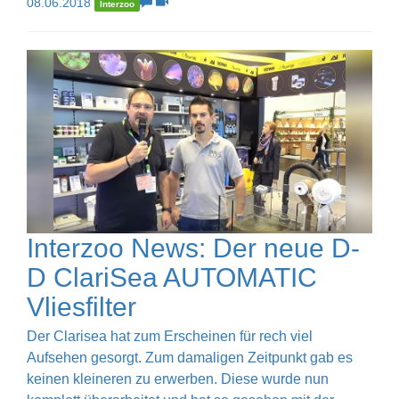
08.06.2018
Interzoo
Interzoo News: Der neue D-
D ClariSea AUTOMATIC
Vliesfilter
Der Clarisea hat zum Erscheinen für rech viel
Aufsehen gesorgt. Zum damaligen Zeitpunkt gab es
keinen kleineren zu erwerben. Diese wurde nun