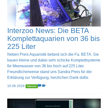
Interzoo News: Die BETA
Komplettaquarien von 36 bis
225 Liter
Neben Preis Aquaristik befand sich die Fa. BETA. Sie
bauen kleine und dabei sehr schicke Komplettsysteme
für Meerwasser von 36 bis hoch auf 225 Liter.
Freundlicherweise stand uns Sandra Preis für die
Erklärung zur Verfügung, herzlichen Dank dafür.
10.06.2018
Interzoo