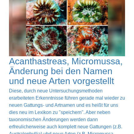
Acanthastreas, Micromussa,
Änderung bei den Namen
und neue Arten vorgestellt
Diese, durch neue Untersuchungsmethoden
erarbeiteten Erkenntnisse führen gerade mal wieder zu
neuen Gattungs- und Artnamen und es heißt für uns
dies neu im Lexikon zu "speichern". Aber neben
taxonomischen Änderungen werden dann
erfreulicherweise auch komplett neue Gattungen (z.B.
Australophyllia) ubd neue Arten (z.B. Micromussa