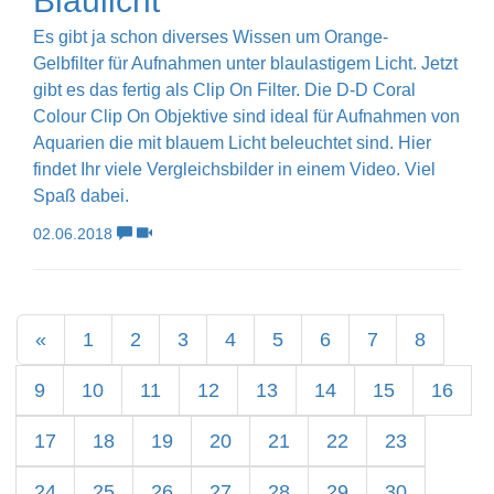
Blaulicht
Es gibt ja schon diverses Wissen um Orange-
Gelbfilter für Aufnahmen unter blaulastigem Licht. Jetzt
gibt es das fertig als Clip On Filter. Die D-D Coral
Colour Clip On Objektive sind ideal für Aufnahmen von
Aquarien die mit blauem Licht beleuchtet sind. Hier
findet Ihr viele Vergleichsbilder in einem Video. Viel
Spaß dabei.
02.06.2018
«
1
2
3
4
5
6
7
8
9
10
11
12
13
14
15
16
17
18
19
20
21
22
23
24
25
26
27
28
29
30