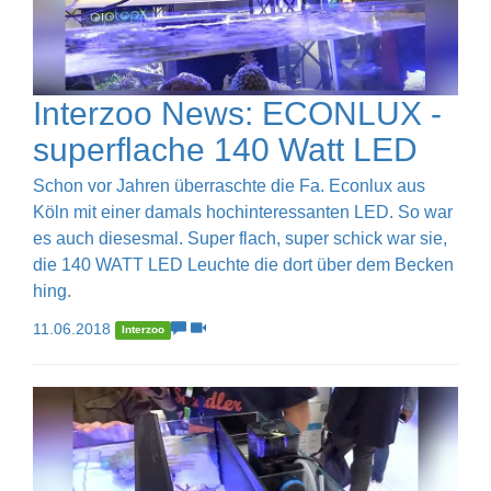
Interzoo News: ECONLUX -
superflache 140 Watt LED
Schon vor Jahren überraschte die Fa. Econlux aus
Köln mit einer damals hochinteressanten LED. So war
es auch diesesmal. Super flach, super schick war sie,
die 140 WATT LED Leuchte die dort über dem Becken
hing.
11.06.2018
Interzoo