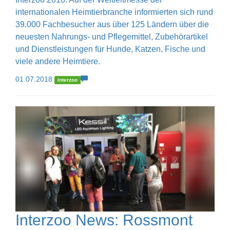
internationalen Heimtierbranche informierten sich rund
39.000 Fachbesucher aus über 125 Ländern über die
neuesten Nahrungs- und Pflegemittel, Zubehörartikel
und Dienstleistungen für Hunde, Katzen, Fische und
viele andere Heimtiere.
01.07.2018
Interzoo
Interzoo News: Rossmont