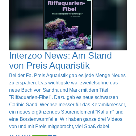
Interzoo News: Am Stand
von Preis Aquaristik
Bei der Fa. Preis Aquaristik gab es jede Menge Neues
zu erspähen. Das wichtigste war zweifelsohne das
neue Buch von Sandra und Mark mit dem Titel
"Riffaquarien-Fibel". Dazu gab es neue schwarzen
Caribic Sand, Wechselmesser für das Keramikmesser,
ein neues ergänzendes Spurenelement "Kalium" und
eine Borstenwurmfalle. Wir haben ganze drei Videos
von und mit Preis mitgebracht, viel Spaß dabei.