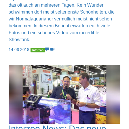
das oft auch an mehreren Tagen. Kein Wunder
schwimmen dort meist seltenenste Schönheiten, die
wir Normalaquarianer vermutlich meist nicht sehen
bekommen. In diesem Bericht erwarten euch viele
Fotos und ein schönes Video vom incredible
Showtank.
14.06.2018
Interzoo
Interzoo News: Das neue