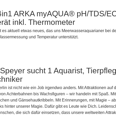
4in1 ARKA myAQUA® pH/TDS/EC
rät inkl. Thermometer
 es aktuell etwas neues, das uns Meerwasseraquarianer bei d
ssermessung und Temperatur unterstützt.
 Speyer sucht 1 Aquarist, Tierpfle
chniker
rlin ist nicht wie ein Job irgendwo anders. Mit Attraktionen auf 
von Achterbahnen bis Wachsfiguren – wir handeln mit Spaß. Mit
schen und Gänsehautkribbeln. Mit Erinnerungen, mit Magie – ab
cks hinter unserer Magie. Dafür gibt es Leute wie Dich. Leidensch
nschen, die sich dafür einsetzen, dass unsere weltweiten Attra