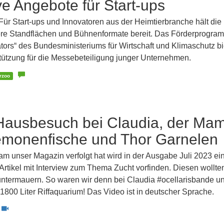
ive Angebote für Start-ups
ür Start-ups und Innovatoren aus der Heimtierbranche hält die 
re Standflächen und Bühnenformate bereit. Das Förderprogra
tors“ des Bundesministeriums für Wirtschaft und Klimaschutz bi
ützung für die Messebeteiligung junger Unternehmen.
erzoo
Hausbesuch bei Claudia, der Ma
emonenfische und Thor Garnelen
m unser Magazin verfolgt hat wird in der Ausgabe Juli 2023 ei
Artikel mit Interview zum Thema Zucht vorfinden. Diesen wollten
ntermauern. So waren wir denn bei Claudia #ocellarisbande u
n 1800 Liter Riffaquarium! Das Video ist in deutscher Sprache.