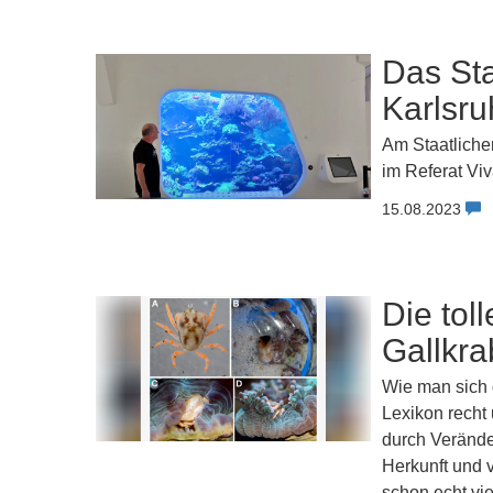
Das St
Karlsru
Am Staatliche
im Referat Vi
15.08.2023
Die tol
Gallkra
Wie man sich 
Lexikon recht
durch Verände
Herkunft und v
schon echt vie