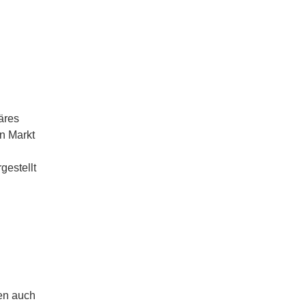
näres
n Markt
gestellt
en auch