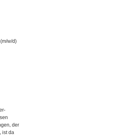
 (m/w/d)
er-
ssen
ngen, der
 ist da