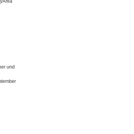
myArka
her und
eptember