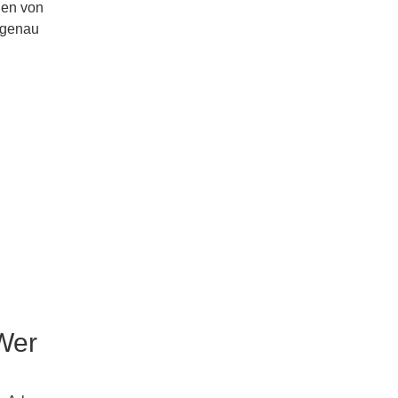
gen von
ngenau
Wer