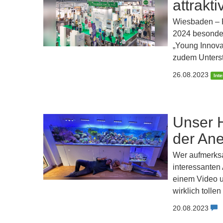
attrakt
Wiesbaden – F
2024 besonde
„Young Innova
zudem Unterst
26.08.2023
Int
Unser 
der An
Wer aufmerksa
interessanten 
einem Video u
wirklich tolle
20.08.2023