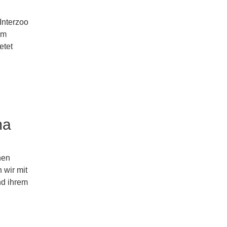
Interzoo
mm
etet
ma
nen
 wir mit
nd ihrem