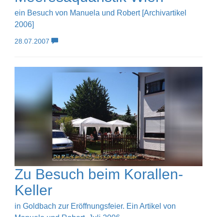
ein Besuch von Manuela und Robert [Archivartikel
2006]
28.07.2007
Zu Besuch beim Korallen-
Keller
in Goldbach zur Eröffnungsfeier. Ein Artikel von