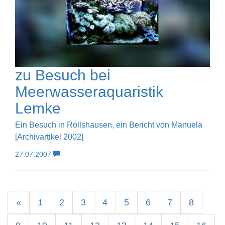
zu Besuch bei
Meerwasseraquaristik
Lemke
Ein Besuch in Rollshausen, ein Bericht von Manuela
[Archivartikel 2002]
27.07.2007
«
1
2
3
4
5
6
7
8