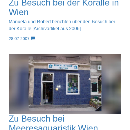
Zu Besuch bei der Koralle in
Wien
Manuela und Robert berichten über den Besuch bei
der Koralle [Archivartikel aus 2006]
28.07.2007
Zu Besuch bei
Meeresaquaristik Wien