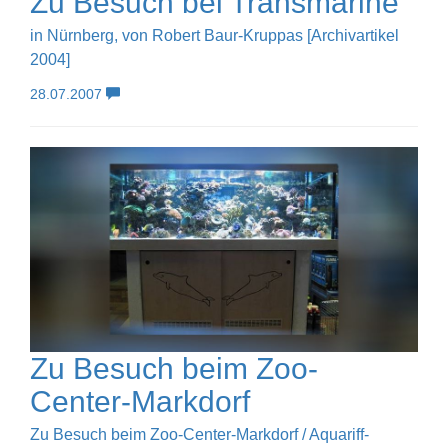
Zu Besuch bei Transmarine
in Nürnberg, von Robert Baur-Kruppas [Archivartikel
2004]
28.07.2007
Zu Besuch beim Zoo-
Center-Markdorf
Zu Besuch beim Zoo-Center-Markdorf / Aquariff-