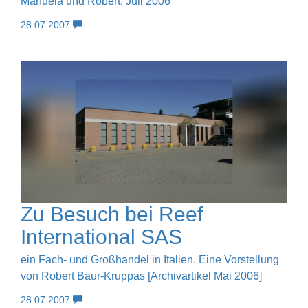
Manuela und Robert, Juli 2006
28.07.2007
Zu Besuch bei Reef
International SAS
ein Fach- und Großhandel in Italien. Eine Vorstellung
von Robert Baur-Kruppas [Archivartikel Mai 2006]
28.07.2007