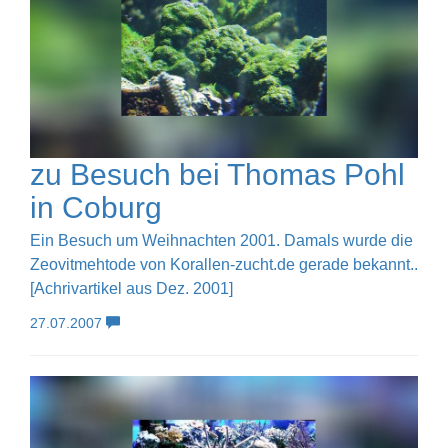
zu Besuch bei Thomas Pohl
in Coburg
Ein Besuch um Weihnachten 2001. Damals wurde die
Zeovitmehtode von Korallen-zucht.de gerade bekannt..
[Achrivartikel aus Dez. 2001]
27.07.2007