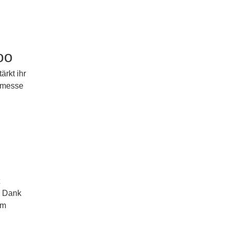
oo
rkt ihr
itmesse
n Dank
em