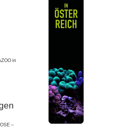
GAZOO in
gen
LOSE –