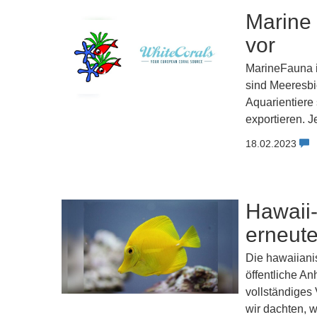
Marine 
vor
MarineFauna i
sind Meeresbi
Aquarientiere
exportieren. 
18.02.2023
Hawaii-
erneute
Die hawaiianis
öffentliche A
vollständiges
wir dachten, 