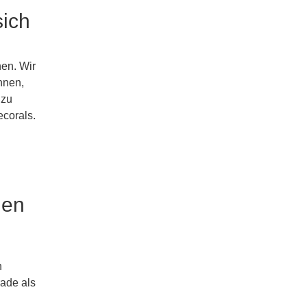
sich
nen. Wir
nnen,
 zu
ecorals.
nen
n
rade als