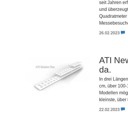
seit Jahren er
und überzeugt
Quadratmeter F
Messebesuche
26.02.2023
ATI New
da.
In drei Längen
cm, über 100-
Modellen mögl
kleinste, über
22.02.2023