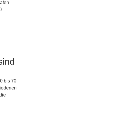
hafen
0
sind
0 bis 70
hiedenen
die