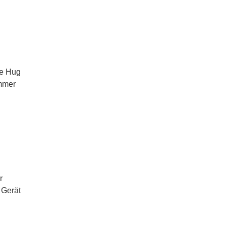
de Hug
immer
r
 Gerät