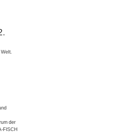
2.
 Welt.
 und
rum der
UA-FISCH