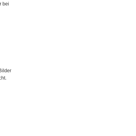
r bei
Bilder
cht.