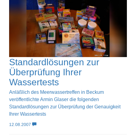
Standardlösungen zur
Überprüfung Ihrer
Wassertests
Anläßlich des Meerwassertreffen in Beckum
veröffentlichte Armin Glaser die folgenden
Standardlösungen zur Überprüfung der Genauigkeit
Ihrer Wassertests
12.08.2007