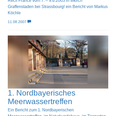
Récif France vom 7. – 9.6.2003 in Illkirch
Graffenstaden bei Strassbourg! ein Bericht von Markus
Köchle
11.08.2007
1. Nordbayerisches
Meerwassertreffen
Ein Bericht zum 1. Nordbayerischen