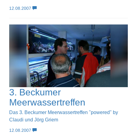
12.08.2007
3. Beckumer
Meerwassertreffen
Das 3. Beckumer Meerwassertreffen "powered" by
Claudi und Jörg Griem
12.08.2007