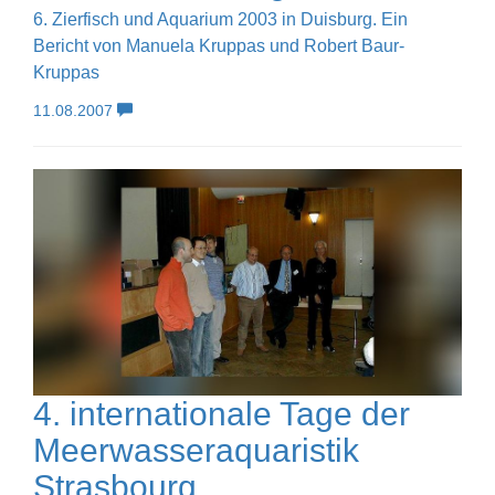
6. Zierfisch und Aquarium 2003 in Duisburg. Ein
Bericht von Manuela Kruppas und Robert Baur-
Kruppas
11.08.2007
4. internationale Tage der
Meerwasseraquaristik
Strasbourg