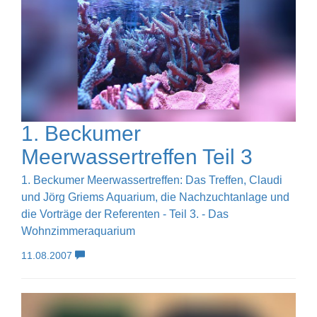
1. Beckumer
Meerwassertreffen Teil 3
1. Beckumer Meerwassertreffen: Das Treffen, Claudi
und Jörg Griems Aquarium, die Nachzuchtanlage und
die Vorträge der Referenten - Teil 3. - Das
Wohnzimmeraquarium
11.08.2007