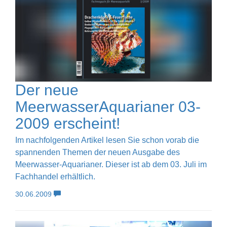
Der neue
MeerwasserAquarianer 03-
2009 erscheint!
Im nachfolgenden Artikel lesen Sie schon vorab die
spannenden Themen der neuen Ausgabe des
Meerwasser-Aquarianer. Dieser ist ab dem 03. Juli im
Fachhandel erhältlich.
30.06.2009