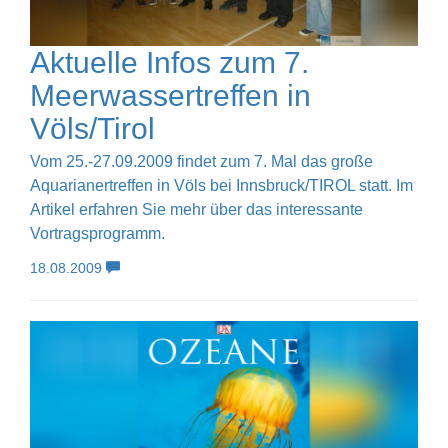
Aktuelle Infos zum 7.
Meerwassertreffen in
Völs/Tirol
Vom 25.-27.09.2009 findet zum 7. Mal das große
Aquarianertreffen in Völs bei Innsbruck/TIROL statt. Im
Artikel erfahren Sie mehr über das interessante
Vortragsprogramm.
18.08.2009