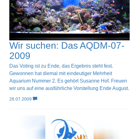
Wir suchen: Das AQDM-07-
2009
Das Voting ist zu Ende, das Ergebnis steht fest.
Gewonnen hat diemal mit eindeutiger Mehrheit
Aquarium Nummer 2. Es gehört Susanne Hof. Freuen
wir uns auf eine ausführliche Vorstellung Ende August.
28.07.2009