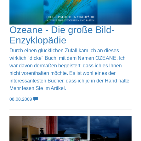
Ozeane - Die große Bild-
Enzyklopädie
Durch einen glücklichen Zufall kam ich an dieses
wirklich "dicke" Buch, mit dem Namen OZEANE. Ich
war davon dermaßen begeistert, dass ich es Ihnen
nicht vorenthalten möchte. Es ist wohl eines der
interessantesten Bücher, dass ich je in der Hand hatte.
Mehr lesen Sie im Artikel.
08.08.2009