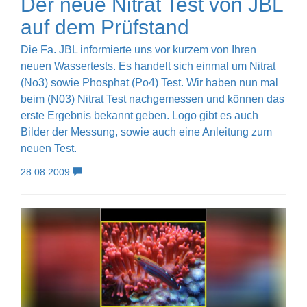
Der neue Nitrat Test von JBL
auf dem Prüfstand
Die Fa. JBL informierte uns vor kurzem von Ihren
neuen Wassertests. Es handelt sich einmal um Nitrat
(No3) sowie Phosphat (Po4) Test. Wir haben nun mal
beim (N03) Nitrat Test nachgemessen und können das
erste Ergebnis bekannt geben. Logo gibt es auch
Bilder der Messung, sowie auch eine Anleitung zum
neuen Test.
28.08.2009