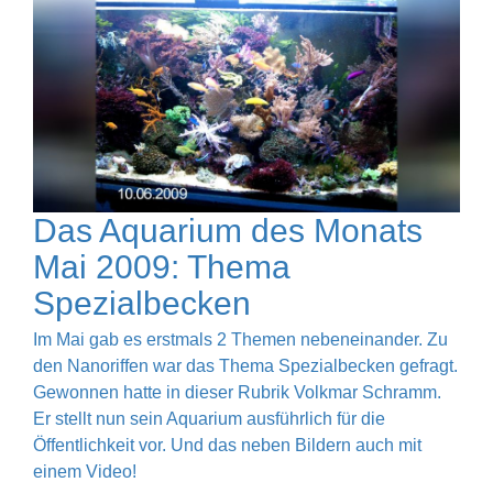
Das Aquarium des Monats
Mai 2009: Thema
Spezialbecken
Im Mai gab es erstmals 2 Themen nebeneinander. Zu
den Nanoriffen war das Thema Spezialbecken gefragt.
Gewonnen hatte in dieser Rubrik Volkmar Schramm.
Er stellt nun sein Aquarium ausführlich für die
Öffentlichkeit vor. Und das neben Bildern auch mit
einem Video!