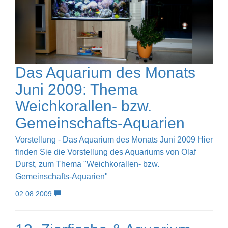
Das Aquarium des Monats
Juni 2009: Thema
Weichkorallen- bzw.
Gemeinschafts-Aquarien
Vorstellung - Das Aquarium des Monats Juni 2009 Hier
finden Sie die Vorstellung des Aquariums von Olaf
Durst, zum Thema "Weichkorallen- bzw.
Gemeinschafts-Aquarien"
02.08.2009