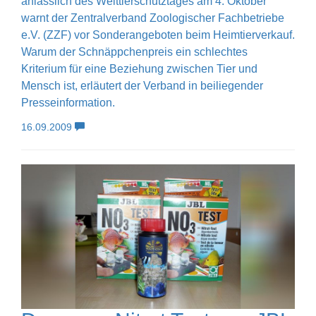
anlässlich des Welttierschutztages am 4. Oktober
warnt der Zentralverband Zoologischer Fachbetriebe
e.V. (ZZF) vor Sonderangeboten beim Heimtierverkauf.
Warum der Schnäppchenpreis ein schlechtes
Kriterium für eine Beziehung zwischen Tier und
Mensch ist, erläutert der Verband in beiliegender
Presseinformation.
16.09.2009