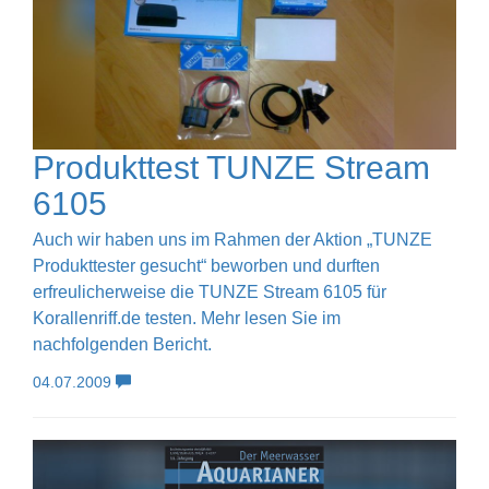
Produkttest TUNZE Stream
6105
Auch wir haben uns im Rahmen der Aktion „TUNZE
Produkttester gesucht“ beworben und durften
erfreulicherweise die TUNZE Stream 6105 für
Korallenriff.de testen. Mehr lesen Sie im
nachfolgenden Bericht.
04.07.2009