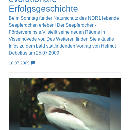
Erfolgsgeschichte
Beim Sonntag für der Naturschutz des NDR1 lebende
Seepferdchen erleben! Der Seepferdchen-
Fördervereins e.V. stellt seine neuen Räume in
Visselhövede vor. Des Weiteren finden Sie aktuelle
Infos zu dem bald stattfindenden Vortrag von Helmut
Debelius am 25.07.2009
16.07.2009