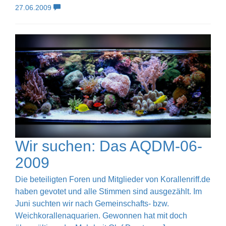
27.06.2009
Wir suchen: Das AQDM-06-
2009
Die beteiligten Foren und Mitglieder von Korallenriff.de
haben gevotet und alle Stimmen sind ausgezählt. Im
Juni suchten wir nach Gemeinschafts- bzw.
Weichkorallenaquarien. Gewonnen hat mit doch