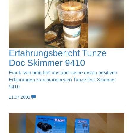
Erfahrungsbericht Tunze
Doc Skimmer 9410
Frank Iven berichtet uns über seine ersten positiven
Erfahrungen zum brandneuen Tunze Doc Skimmer
9410.
11.07.2009