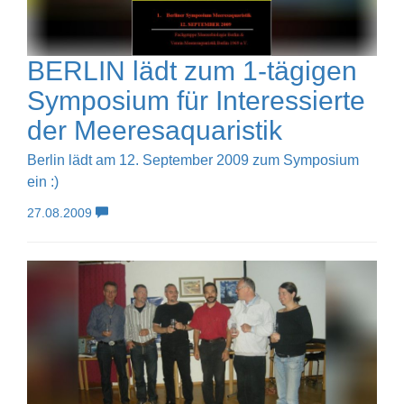
BERLIN lädt zum 1-tägigen
Symposium für Interessierte
der Meeresaquaristik
Berlin lädt am 12. September 2009 zum Symposium
ein :)
27.08.2009