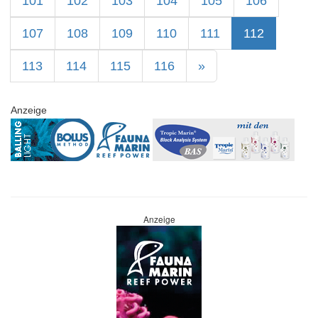
101
102
103
104
105
106
107
108
109
110
111
112
113
114
115
116
»
Anzeige
Anzeige