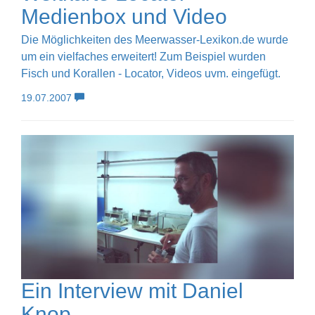
Medienbox und Video
Die Möglichkeiten des Meerwasser-Lexikon.de wurde
um ein vielfaches erweitert! Zum Beispiel wurden
Fisch und Korallen - Locator, Videos uvm. eingefügt.
19.07.2007
Ein Interview mit Daniel
Knop