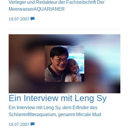
Verleger und Redakteur der Fachzeitschrift Der
MeerwasserAQUARIANER
19.07.2007
Ein Interview mit Leng Sy
Ein Interview mit Leng Sy, dem Erfinder des
Schlammfilteraquarium, genannt Mircale Mud
19.07.2007