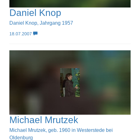
Daniel Knop
Daniel Knop, Jahrgang 1957
18.07.2007
Michael Mrutzek
Michael Mrutzek, geb. 1960 in Westerstede bei
Oldenburg