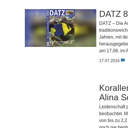
DATZ 8/
DATZ – Die Aq
traditionsreic
Jahren, mit de
herausgegebe
am 17.06. im 
17.07.2016
Koralle
Alina 
Leidenschaft 
beobachtet. M
von bis zu 2,2
noch nie beob