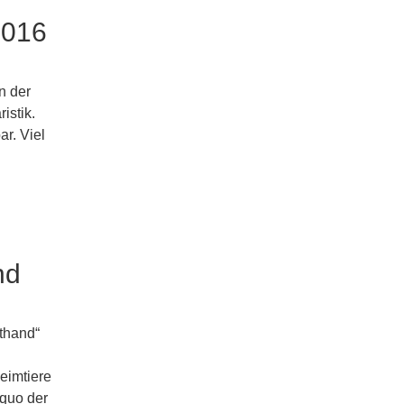
2016
n der
istik.
r. Viel
nd
athand“
Heimtiere
 quo der