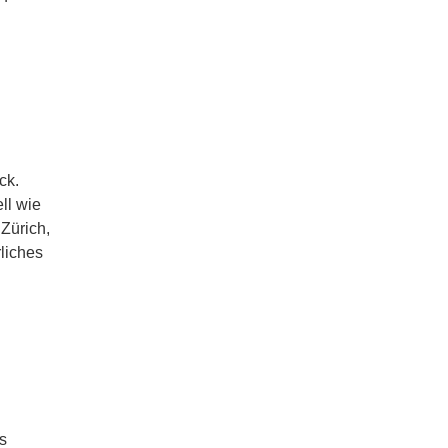
ck.
ll wie
Zürich,
liches
s