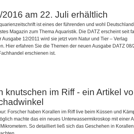
2016 am 22. Juli erhältlich
uarienzeitschrift ist eines der führenden und wohl Deutschland
hstes Magazin zum Thema Aquaristik. Die DATZ erscheint seit fa
r Ausgabe 12/2011 wird sie jetzt vom Natur und Tier – Verlag
n. Hier erfahren Sie die Themen der neuen Ausgabe DATZ 08/
Fachhandel erschienen ist.
n knutschen im Riff - ein Artikel v
Schadwinkel
pur: Forscher haben Korallen im Riff live beim Küssen und Käm
öglich machte das ein neues Unterwassermikroskop mit einer 
 Mikrometern. So detailliert ließ sich das Geschehen in Korallenr
achten.