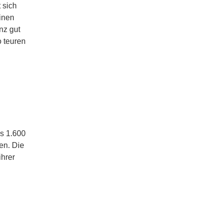
 sich
einen
nz gut
 teuren
ls 1.600
en. Die
ihrer