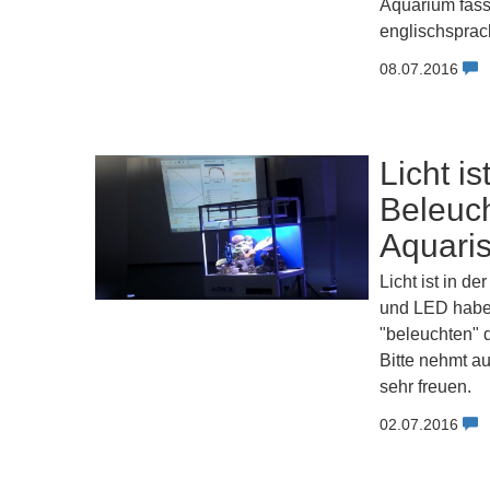
Aquarium fass
englischsprac
08.07.2016
Licht i
Beleuch
Aquaris
Licht ist in d
und LED haben
"beleuchten"
Bitte nehmt a
sehr freuen.
02.07.2016