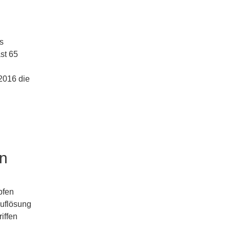
s
st 65
2016 die
on
pfen
Auflösung
iffen