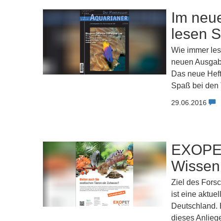
Im neu
lesen S
Wie immer les
neuen Ausgabe
Das neue Heft
Spaß bei den
29.06.2016
EXOPET
Wissen 
Ziel des Forsc
ist eine aktue
Deutschland. B
dieses Anlieg