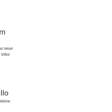
um
as neue
 Infos
llo
kleine