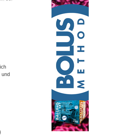
ich
l und
0