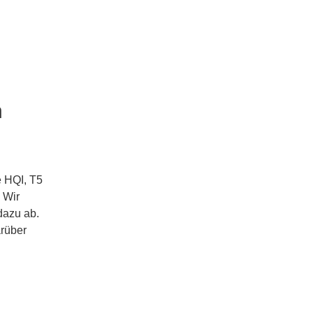
n
e HQI, T5
 Wir
dazu ab.
arüber