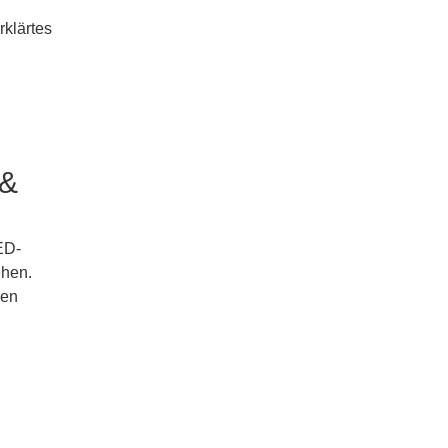
rklärtes
 &
ED-
ehen.
ren
n