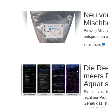
Neu vo
Mischb
Einweg Mischb
entsprechen et
12.10.2025
Die Ree
meets R
Aquaris
Stell dir vor, 
nicht nur Prob
Genau das ist