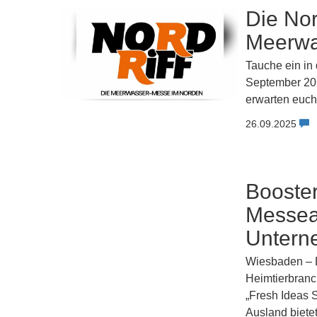
Die Nor
Meerwa
Tauche ein in
September 20
erwarten euch
26.09.2025
Booster
Messea
Untern
Wiesbaden – D
Heimtierbran
„Fresh Ideas 
Ausland biete