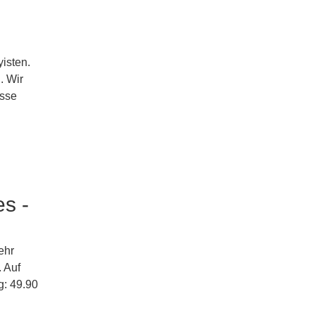
yisten.
. Wir
esse
s -
ehr
 Auf
g: 49.90