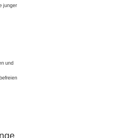
e junger
en und
befreien
unge