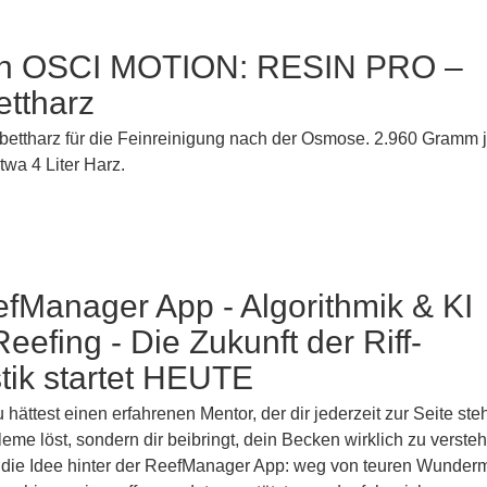
n OSCI MOTION: RESIN PRO –
ettharz
ettharz für die Feinreinigung nach der Osmose. 2.960 Gramm j
wa 4 Liter Harz.
fManager App - Algorithmik & KI
eefing - Die Zukunft der Riff-
tik startet HEUTE
du hättest einen erfahrenen Mentor, der dir jederzeit zur Seite steh
leme löst, sondern dir beibringt, dein Becken wirklich zu verste
 die Idee hinter der ReefManager App: weg von teuren Wunderm