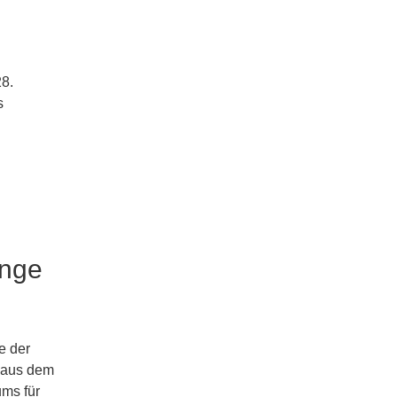
28.
s
unge
e der
n aus dem
ms für