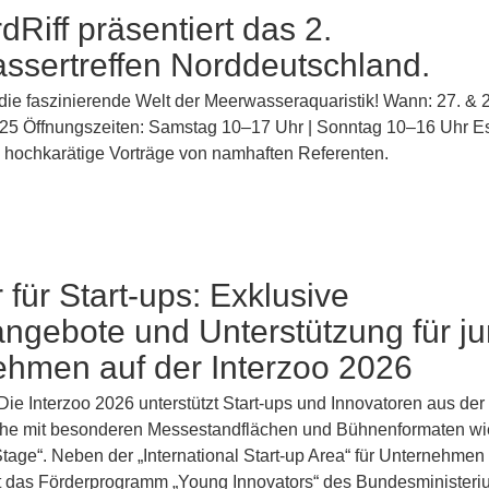
dRiff präsentiert das 2.
ssertreffen Norddeutschland.
 die faszinierende Welt der Meerwasseraquaristik! Wann: 27. & 
25 Öffnungszeiten: Samstag 10–17 Uhr | Sonntag 10–16 Uhr E
 hochkarätige Vorträge von namhaften Referenten.
 für Start-ups: Exklusive
ngebote und Unterstützung für j
ehmen auf der Interzoo 2026
ie Interzoo 2026 unterstützt Start-ups und Innovatoren aus der
che mit besonderen Messestandflächen und Bühnenformaten wi
Stage“. Neben der „International Start-up Area“ für Unternehme
t das Förderprogramm „Young Innovators“ des Bundesministeriu