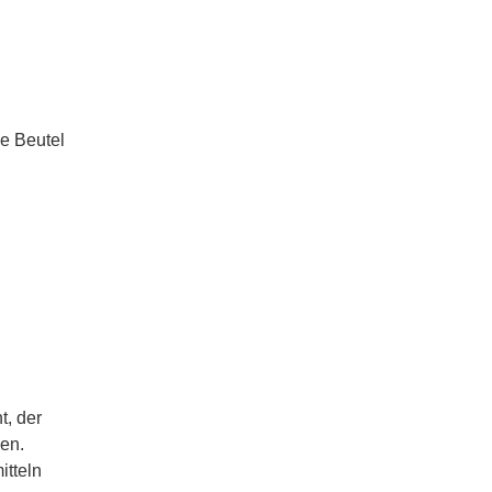
e Beutel
t, der
hen.
itteln