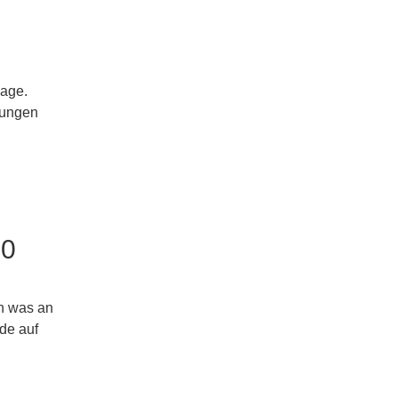
lage.
rungen
10
en was an
de auf