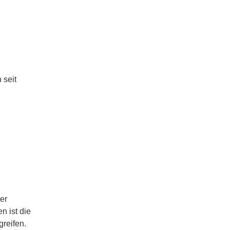
 seit
er
n ist die
reifen.