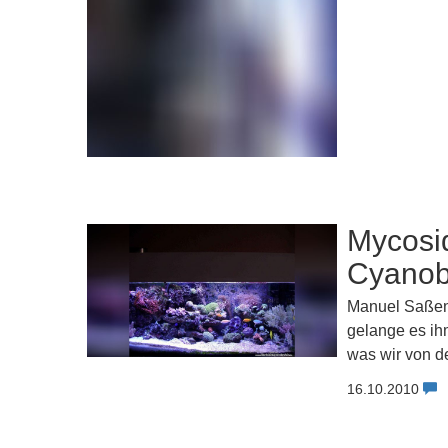
Mycosi
Cyanob
Manuel Saßenb
gelange es ih
was wir von de
16.10.2010