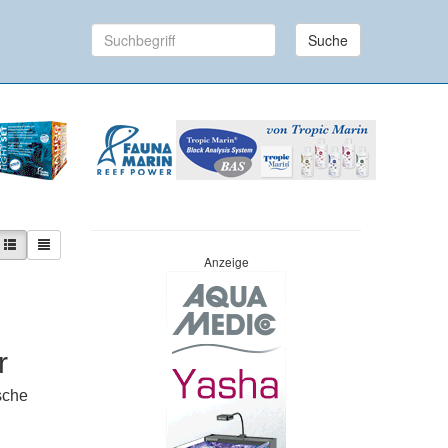
Suche
Anzeige
r
sche