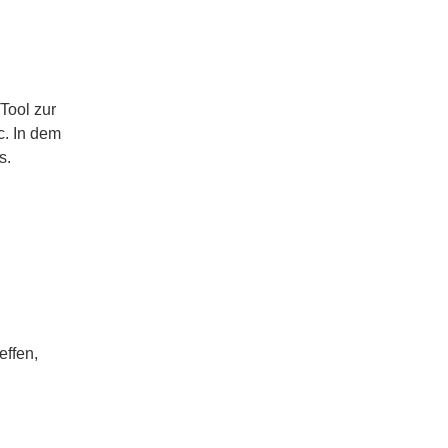
 Tool zur
c. In dem
s.
effen,