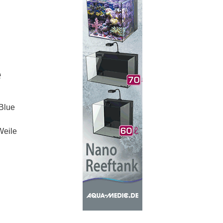
e
 Blue
Weile