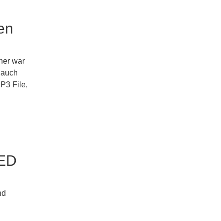
en
ner war
 auch
MP3 File,
LED
nd