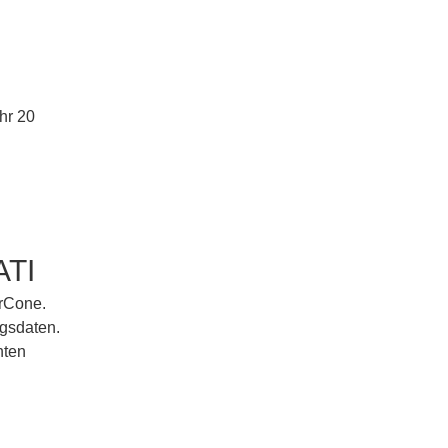
hr 20
ATI
erCone.
ngsdaten.
hten