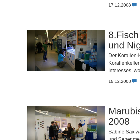
17.12.2008
8.Fisch
und Ni
Der Korallen-
Korallenkelle
Interesses, w
15.12.2008
Marubis
2008
Sabine Sax war
und Seher meh