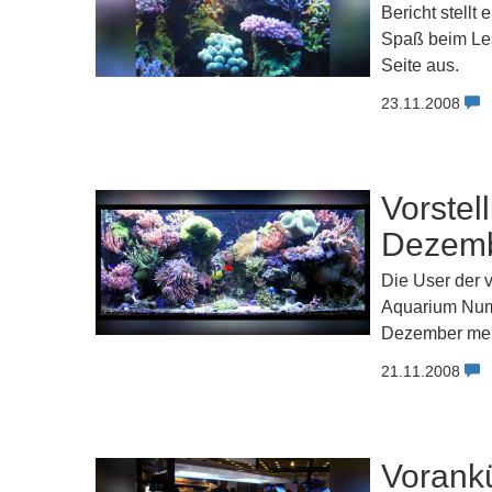
Bericht stellt 
Spaß beim Les
Seite aus.
23.11.2008
Vorstel
Dezemb
Die User der 
Aquarium Numm
Dezember meh
21.11.2008
Vorankü