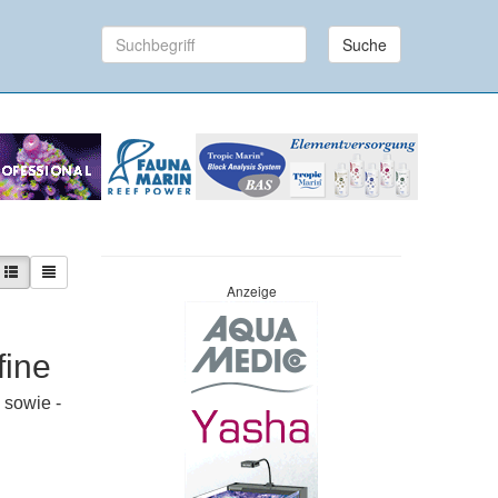
Suche
Anzeige
fine
 sowie -