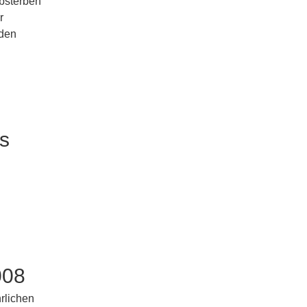
Absterben
r
 den
s
008
rlichen