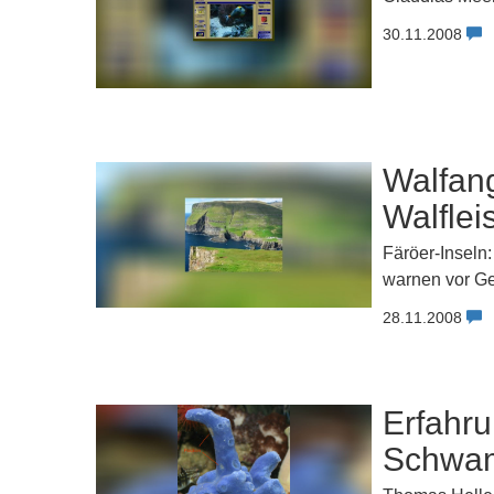
30.11.2008
Walfan
Walflei
Färöer-Inseln
warnen vor G
28.11.2008
Erfahru
Schwam