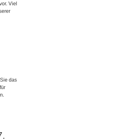
vor. Viel
serer
 Sie das
für
n.
7.