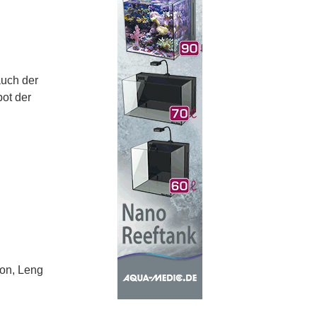
auch der
ot der
hon, Leng