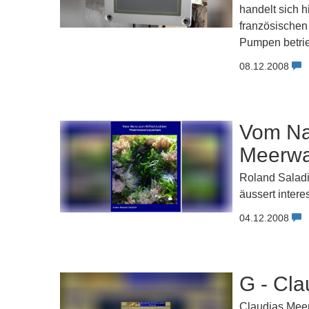
handelt sich 
französischen 
Pumpen betri
08.12.2008
Vom Na
Meerwa
Roland Saladi
äussert inter
04.12.2008
G - Cl
Claudias Meer