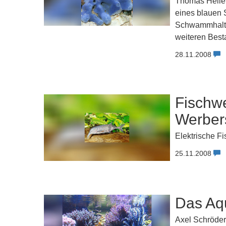
Thomas Heller
eines blauen S
Schwammhaltun
weiteren Best
28.11.2008
Fischw
Werber
Elektrische F
25.11.2008
Das Aq
Axel Schröder