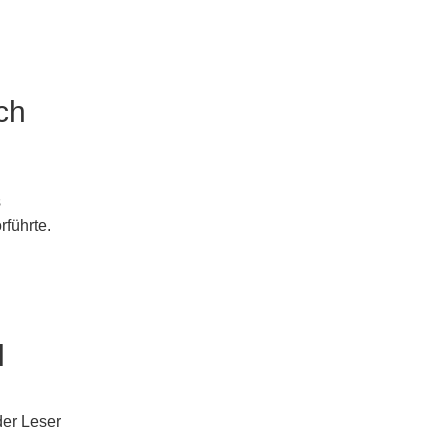
ch
s
führte.
l
der Leser