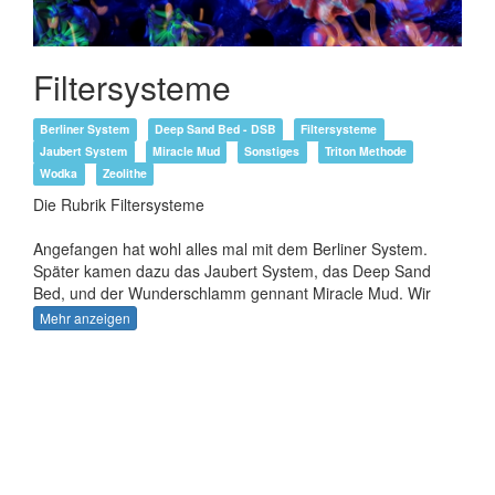
Filtersysteme
Berliner System
Deep Sand Bed - DSB
Filtersysteme
Jaubert System
Miracle Mud
Sonstiges
Triton Methode
Wodka
Zeolithe
Die Rubrik Filtersysteme
Angefangen hat wohl alles mal mit dem Berliner System.
Später kamen dazu das Jaubert System, das Deep Sand
Bed, und der Wunderschlamm gennant Miracle Mud. Wir
denken aber das man die Zeovit Methode genau wie die
Mehr anzeigen
Wodka Methode auch darunter finden sollte. Denn sie alle
dienen dazu unseren Tieren ein besseres Mileu zu bieten. In
der Rubrik Sonstiges finden Sie weitere informative Beriche
über Aquarienbau, Verrohrung und andere wichtige Dinge
die damit zu tun haben.