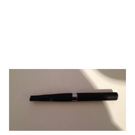
auch Text und Bild ist möglich. Jede Anzeige hat eine
Laufzeit von 14 Tagen. Der Preis: Jede Anzeige auf
Korallenriff.de in der Rubrik Angebote im Fachhandel kostet
5 Euro. Ihre Anzeige wird nach Erhalt des Geldes eingefügt.
Bei Fragen oder für einen Auftrag wenden Sie sich bitte an:
Manuela (über die Rubrik KONTAKT oben)Achtung liebe
Leser dieser Rubrik! HINWEIS: Es handelt sich auf dieser
Seite um WERBUNG - Diese Werbung stellt keine
Kaufempfehlung von Korallenriff.de dar. Diese Werbung dient
der Information über Waren oder Angebote. Die
Entscheidung "Kauf ja oder nein?" müssen SIE selbst treffen,
genau wie bei Werbung in Zeitschriften oder im
TV. Meersalz für alle Anforderungen NEU:
CoralMarine EasyMix für alle Arten von Ausgangswasser
geeignet.
Zu beachten ist hier nur, dass sich die bereits im
Ausgangswasser (z. B. bei Verwendung von unbehandeltem
Leitungswasser) befindlichen Stoffe mit denen im EasyMix
addieren.
Sollten Sie hier Probleme mit zu hohen Calcium- und
Magnesiumwerten haben, dann empfiehlt es sich das
CoralMarine Reef Salt zu verwenden. Bei CoralMarine Reef