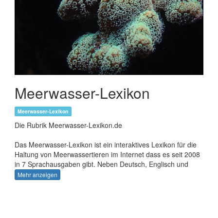
Meerwasser-Lexikon
Meerwasser-Lexikon
Die Rubrik Meerwasser-Lexikon.de
Das Meerwasser-Lexikon ist ein interaktives Lexikon für die
Haltung von Meerwassertieren im Internet dass es seit 2008
in 7 Sprachausgaben gibt. Neben Deutsch, Englisch und
Französische kamen nun noch Dänisch,
Mehr anzeigen
Norwegisch, Schwedisch, Polnisch und die Tschechei dazu.
Dort kann sich jeder Aquarianer mit seinen gemachten
Erfahrungen zu Fischen, Korallen oder Wirbellosen
beteiligen. Darüber hinaus kann man auch Fotos und