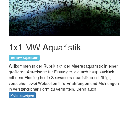
1x1 MW Aquaristik
1x1 MW Aquaristik
Willkommen in der Rubrik 1x1 der Meeresaquaristik In einer
größeren Artikelserie für Einsteiger, die sich hauptsächlich
mit dem Einstieg in die Seewasseraquaristik beschäftigt,
versuchen zwei Webseiten ihre Erfahrungen und Meinungen
in verständlicher Form zu vermitteln. Denn auch
Seewasseraquaristik ist kein Buch mit sieben Siegeln und
Mehr anzeigen
kann mit Geduld zu dem gewünschten Ergebnis führen.
Trotzdem ist bei der Seewasseraquaristik auch ein gewisses
Grundlagenwissen über chemische Vorgänge notwendig.
Aber auch dieses ist machbar, ohne gleich eine Ausbildung
zum Chemielaborant zu beginnen. Wie heißt es so schön: