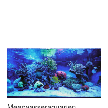
Videos hochladen, aber auch unbestimmte Tiere sowie
besonders gelungene Aufnahmen. Dieses Lexikon erfährt
immer wieder interessante Updates, über die sie im
Userbereich [nach dem LOGIN] informiert werden. Das
Lexikon liegt derzeit bei ca. 17 - 20 Millionen Hits im Monat.
(Stand September/Oktober 2008)
Eine Umfassende Liste (FAQ) über die wirklich vielfältigen
Funktionen finden sie auf dem folgenden LINK:
http://www.Meerwasser-Lexikon.de/
Nun wünschen wir Ihnen viel Freude und Spaß an dem
Lexikon zu den meisten Meerwassertieren im Aquarium.
Meerwasseraquarien