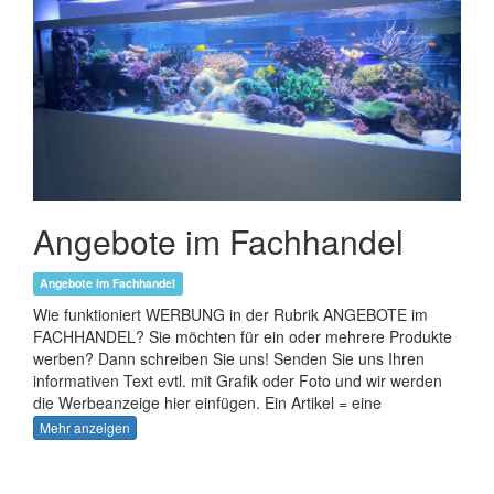
Angebote im Fachhandel
Angebote im Fachhandel
Wie funktioniert WERBUNG in der Rubrik ANGEBOTE im
FACHHANDEL? Sie möchten für ein oder mehrere Produkte
werben? Dann schreiben Sie uns! Senden Sie uns Ihren
informativen Text evtl. mit Grafik oder Foto und wir werden
die Werbeanzeige hier einfügen. Ein Artikel = eine
Werbeanzeige. Bei jeder Werbeanzeige darf ein Foto (jpg)
Mehr anzeigen
oder eine Grafik (gif) mit bis zu 250 kb Dateigröße dabei
sein. Das Foto oder die Grafik darf bis zu 650 Pixel breit sein.
Ihre Anzeige kann auch komplett als Bild gestaltet sein. Aber