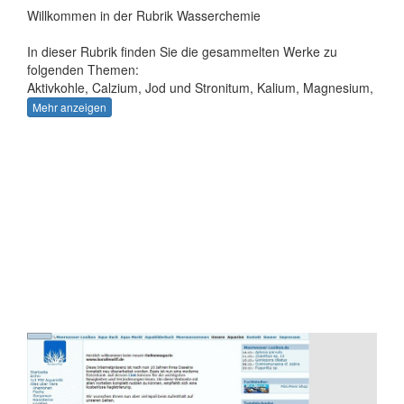
Willkommen in der Rubrik Wasserchemie
In dieser Rubrik finden Sie die gesammelten Werke zu
folgenden Themen:
Aktivkohle, Calzium, Jod und Stronitum, Kalium, Magnesium,
Salz, Nitrat und Phosphat sowie zur Salinität bzw. Dichte.
Mehr anzeigen