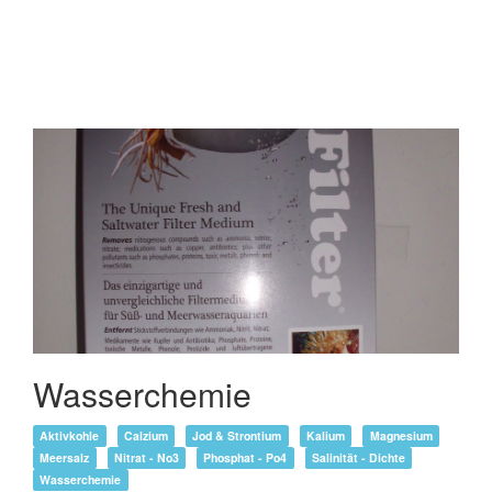
Wasserchemie
Aktivkohle
Calzium
Jod & Strontium
Kalium
Magnesium
Meersalz
Nitrat - No3
Phosphat - Po4
Salinität - Dichte
Wasserchemie