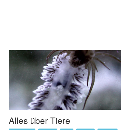
Man muß es nicht unbedingt wissen, sondern wissen wo es
steht. Und wir hoffen, das alles in dieser Einsteigerserie zu
finden ist.
Für diese Serie haben wir folgenden Titel gewählt:
Meeresaquaristik von Anfang an... Das 1x1 der
Meeresaquaristik
ein Leitfaden für Ein - und Umsteiger
Da die Zahl von neuen Meerwasseraquarianern wieder
zugenommen hat, und damit auch die vielen Fragen, haben
Frank Diehl - www.matuta.com - und Robert Baur -
www.korallenriff.de - sich zusammengesetzt und in den
letzten Monaten eine Reihe von Artikeln geschrieben die in
Summe alles beinhaltet was zum Start in die
Meeresaquaristik wichtig ist.
Alles über Tiere