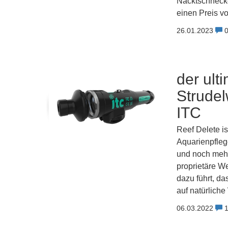
Nacktschnecke
einen Preis von
26.01.2023
der ult
Strudel
ITC
Reef Delete i
Aquarienpfleg
und noch mehr
proprietäre W
dazu führt, da
auf natürliche
06.03.2022