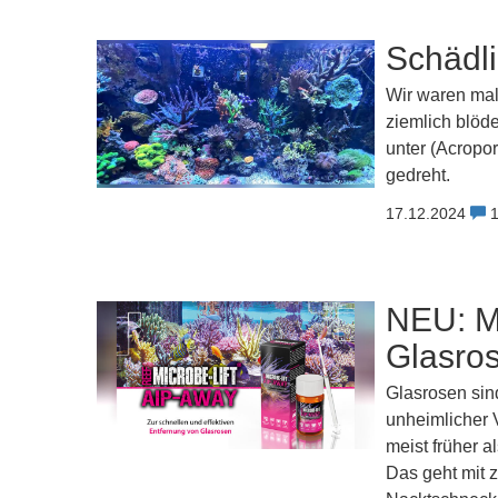
Schädl
Wir waren mal
ziemlich blöd
unter (Acropo
gedreht.
17.12.2024
NEU: M
Glasros
Glasrosen sin
unheimlicher 
meist früher 
Das geht mit 