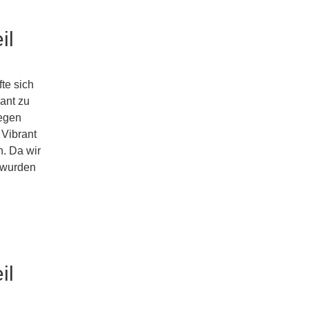
il
fte sich
ant zu
wegen
Vibrant
. Da wir
 wurden
il