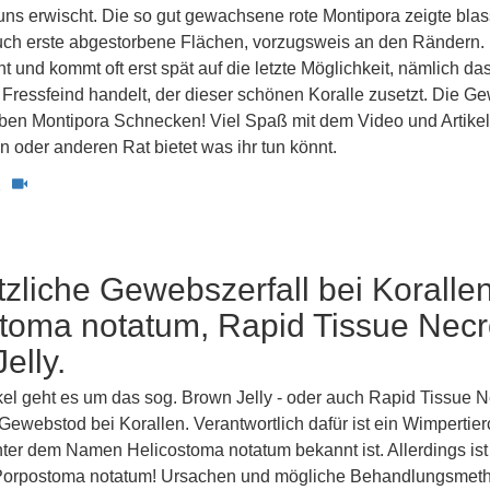
 uns erwischt. Die so gut gewachsene rote Montipora zeigte bla
ch erste abgestorbene Flächen, vorzugsweis an den Rändern.
t und kommt oft erst spät auf die letzte Möglichkeit, nämlich da
Fressfeind handelt, der dieser schönen Koralle zusetzt. Die Ge
aben Montipora Schnecken! Viel Spaß mit dem Video und Artikel
 oder anderen Rat bietet was ihr tun könnt.
2
tzliche Gewebszerfall bei Korallen
toma notatum, Rapid Tissue Necr
elly.
kel geht es um das sog. Brown Jelly - oder auch Rapid Tissue N
 Gewebstod bei Korallen. Verantwortlich dafür ist ein Wimpertie
nter dem Namen Helicostoma notatum bekannt ist. Allerdings ist
Porpostoma notatum! Ursachen und mögliche Behandlungsmet