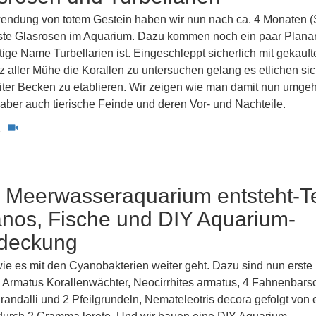
wendung von totem Gestein haben wir nun nach ca. 4 Monaten 
te Glasrosen im Aquarium. Dazu kommen noch ein paar Planar
tige Name Turbellarien ist. Eingeschleppt sicherlich mit gekauft
z aller Mühe die Korallen zu untersuchen gelang es etlichen si
iter Becken zu etablieren. Wir zeigen wie man damit nun umge
aber auch tierische Feinde und deren Vor- und Nachteile.
1
 Meerwasseraquarium entsteht-Te
anos, Fische und DIY Aquarium-
deckung
 wie es mit den Cyanobakterien weiter geht. Dazu sind nun erste
 Armatus Korallenwächter, Neocirrhites armatus, 4 Fahnenbars
andalli und 2 Pfeilgrundeln, Nemateleotris decora gefolgt von 