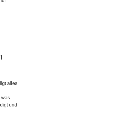
für
n
igt alles
, was
ädigt und