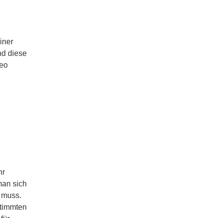
iner
nd diese
deo
hr
man sich
 muss.
stimmten