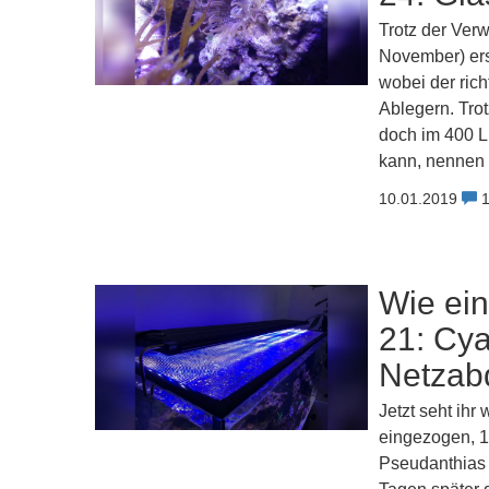
Trotz der Ver
November) ers
wobei der rich
Ablegern. Trot
doch im 400 L
kann, nennen 
10.01.2019
Wie ein
21: Cy
Netzab
Jetzt seht ihr
eingezogen, 1
Pseudanthias r