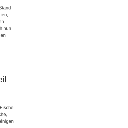
(Stand
ien,
en
ch nun
hen
il
 Fische
che,
einigen