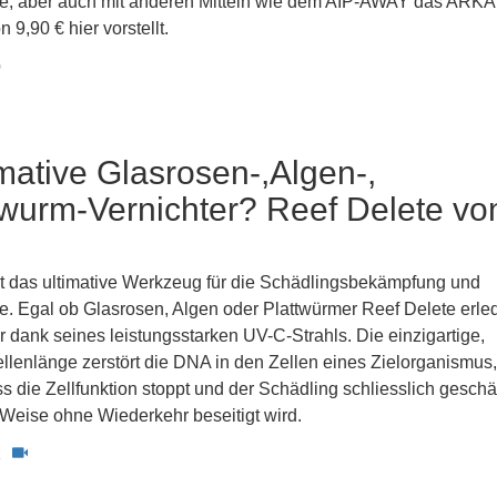
, aber auch mit anderen Mitteln wie dem AIP-AWAY das ARKA 
 9,90 € hier vorstellt.
0
imative Glasrosen-,Algen-,
wurm-Vernichter? Reef Delete vo
st das ultimative Werkzeug für die Schädlingsbekämpfung und
e. Egal ob Glasrosen, Algen oder Plattwürmer Reef Delete erled
 dank seines leistungsstarken UV-C-Strahls. Die einzigartige,
ellenlänge zerstört die DNA in den Zellen eines Zielorganismus
ss die Zellfunktion stoppt und der Schädling schliesslich gesch
 Weise ohne Wiederkehr beseitigt wird.
1