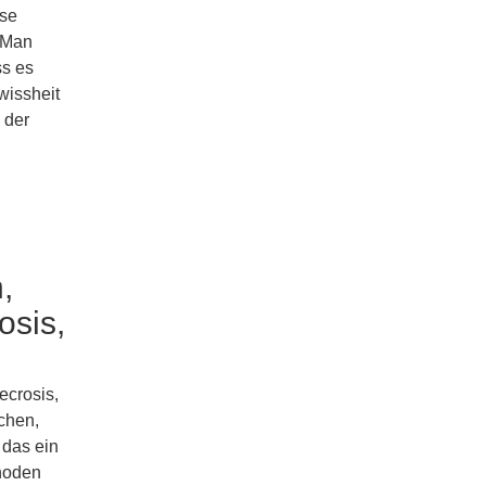
sse
 Man
ss es
wissheit
 der
,
osis,
ecrosis,
rchen,
 das ein
hoden