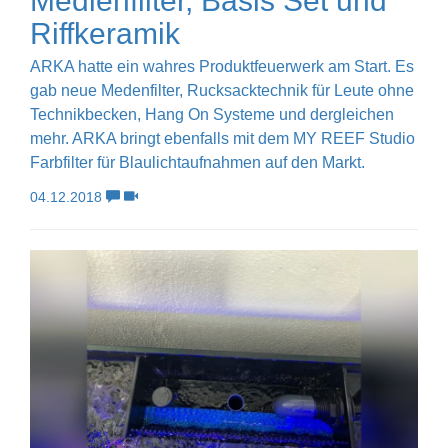
Medienfilter, Basis Set und
Riffkeramik
ARKA hatte ein wahres Produktfeuerwerk am Start. Es
gab neue Medenfilter, Rucksacktechnik für Leute ohne
Technikbecken, Hang On Systeme und dergleichen
mehr. ARKA bringt ebenfalls mit dem MY REEF Studio
Farbfilter für Blaulichtaufnahmen auf den Markt.
04.12.2018