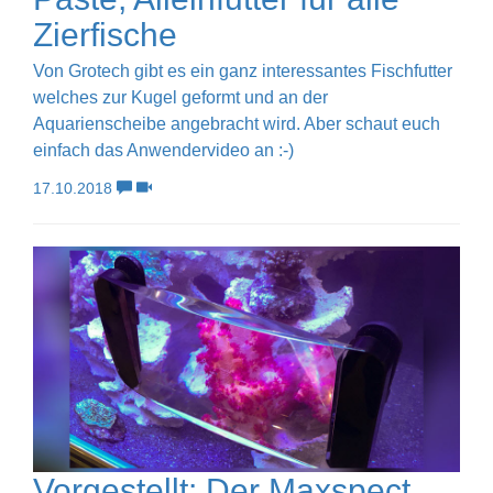
Zierfische
Von Grotech gibt es ein ganz interessantes Fischfutter
welches zur Kugel geformt und an der
Aquarienscheibe angebracht wird. Aber schaut euch
einfach das Anwendervideo an :-)
17.10.2018
Vorgestellt: Der Maxspect