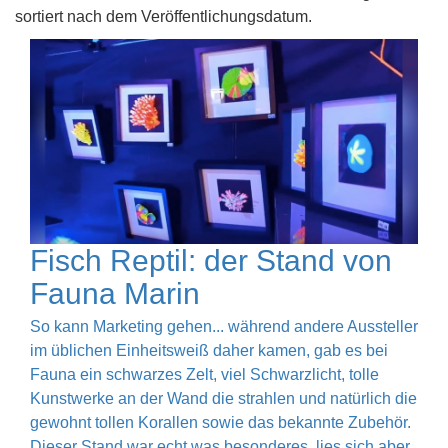
sortiert nach dem Veröffentlichungsdatum.
Fisch Reptil: der Stand von
Fauna Marin
So kann Marketing gehen... während andere Aussteller
im üblichen Einheitsweiß daher kamen, gab es bei
Fauna ein schwarzes Zelt, viel Schwarzlicht, tolle
Kunstwerke an der Wand die strahlen und natürlich die
gewohnt tollen Korallen sowie das bekannte Zubehör.
Dieser Stand war echt was besonderes, lies sich aber