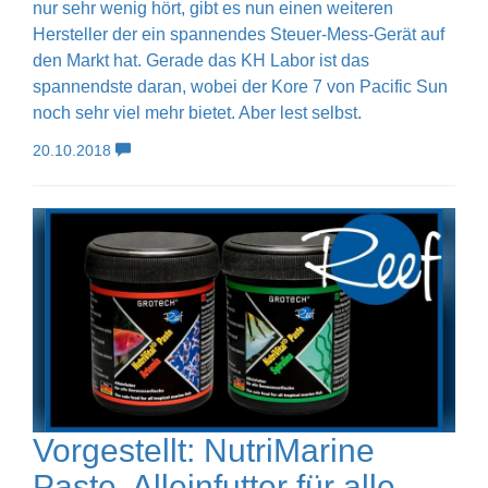
nur sehr wenig hört, gibt es nun einen weiteren
Hersteller der ein spannendes Steuer-Mess-Gerät auf
den Markt hat. Gerade das KH Labor ist das
spannendste daran, wobei der Kore 7 von Pacific Sun
noch sehr viel mehr bietet. Aber lest selbst.
20.10.2018
Vorgestellt: NutriMarine
Paste, Alleinfutter für alle