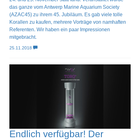
das ganze vom Antwerp Marine Aquarium Society
(AZAC45) zu ihrem 45. Jubiläum. Es gab viele tolle
Korallen zu kaufen, mehrere Vorträge von namhaften
Referenten. Wir haben ein paar Impressionen
mitgebracht.
25.11.2018
Endlich verfügbar! Der