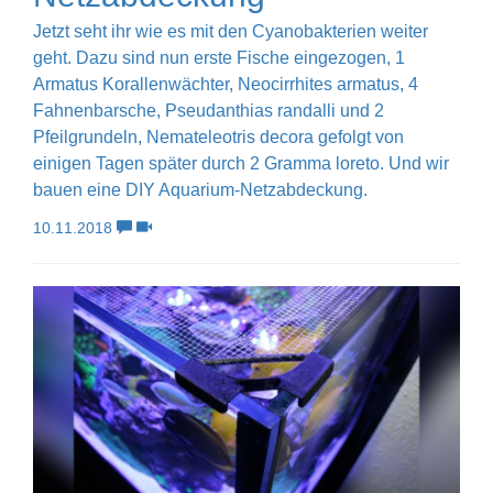
Jetzt seht ihr wie es mit den Cyanobakterien weiter
geht. Dazu sind nun erste Fische eingezogen, 1
Armatus Korallenwächter, Neocirrhites armatus, 4
Fahnenbarsche, Pseudanthias randalli und 2
Pfeilgrundeln, Nemateleotris decora gefolgt von
einigen Tagen später durch 2 Gramma loreto. Und wir
bauen eine DIY Aquarium-Netzabdeckung.
10.11.2018