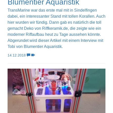
Blumentier Aquaristik
TransMarine war das erste mal mit in Sindelfingen
dabei, ein interessanter Stand mit tollen Korallen. Auch
hier wurden wir fündig. Dann gab es natürlich die toll
gemacht Deko von Riffkeramik.de, die zeigte wie ein
moderner Riffaufbau heut zu Tage aussehen könnte.
Abgerundet wird dieser Artikel mit einem Interview mit
Tobi von Blumentier Aquaristik.
14.12.2018