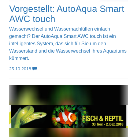
Vorgestellt: AutoAqua Smart
AWC touch
Wasserwechsel und Wassernachfüllen einfach
gemacht? Der AutoAqua Smart AWC touch ist ein
intelligentes System, das sich für Sie um den
Wasserstand und die Wasserwechsel Ihres Aquariums
kümmert.
25.10.2018