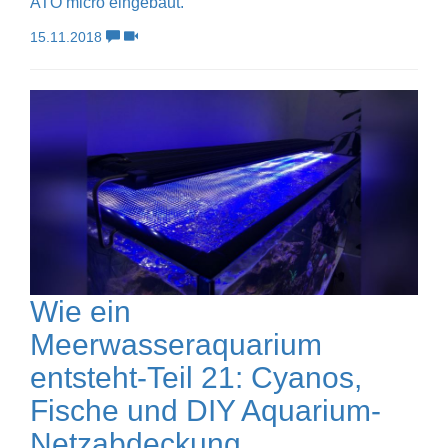
ATO micro eingebaut.
15.11.2018
Wie ein
Meerwasseraquarium
entsteht-Teil 21: Cyanos,
Fische und DIY Aquarium-
Netzabdeckung