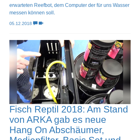
erwarteten Reefbot, dem Computer der für uns Wasser
messen können soll.
05.12.2018
Fisch Reptil 2018: Am Stand
von ARKA gab es neue
Hang On Abschäumer,