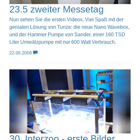
23.5 zweiter Messetag
Nun sehen Sie die ersten Videos. Viel Spaß mit der
genialen Lösung von Tunze: die neue Nano Wavebox,
und der Hammer Pumpe von Sander, einer 160 TSD
Liter Umwälzpumpe mit nur 600 Watt Verbrauch.
22.05.2008
30. Interzoo - erste Bilder