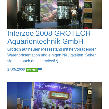
Interzoo 2008 GROTECH
Aquarientechnik GmbH
Grotech auf neuem Messestand mit hervorragender
Warenpräsentation und einigen Neuigkeiten. Sehen
sie bitte auch das Interview! :)
27.05.2008
Interzoo