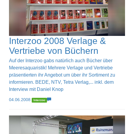
Interzoo 2008 Verlage &
Vertriebe von Büchern
Auf der Interzoo gabs natürlich auch Bücher über
Meeresaquaristik! Mehrere Verlage und Vertriebe
präsentierten ihr Angebot um über ihr Sortiment zu
informieren. BEDE, NTV, Tetra Verlag,... inkl. dem
Interview mit Daniel Knop
04.06.2008
Interzoo