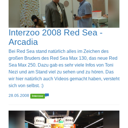
Interzoo 2008 Red Sea -
Arcadia
Bei Red Sea stand natürlich alles im Zeichen des
großen Bruders des Red Sea Max 130, das neue Red
Sea Max 250. Dazu gab es sehr viele Infos von Toni
Nezi und am Stand viel zu sehen und zu hören. Das
wir hier natürlich auch Videos gemacht haben, versteht
sich von selbst. :)
28.05.2008
Interzoo