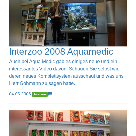
Interzoo 2008 Aquamedic
Auch bei Aqua Medic gab es einiges neue und ein
interessantes Video davon. Schauen Sie selbst wie
deren neues Komplettsystem ausschaut und was uns
Herr Gohmann zu sagen hatte.
04.06.2008
Interzoo