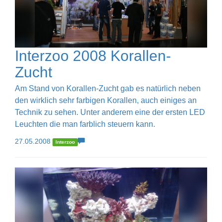
Interzoo 2008 Korallen-
Zucht
Am Stand von Korallen-Zucht gab es natürlich neben
den wirklich sehr farbigen Korallen, auch einiges an
Technik zu sehen. Unter anderem eine der ersten LED
Leuchten die man farblich steuern kann.
27.05.2008
Interzoo