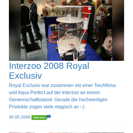
Interzoo 2008 Royal
Exclusiv
Royal Exclusiv war zusammen mit einer Teichfirma
und Aqua Perfect auf der Interzoo an einem
Gemeinschaftsstand. Gerade die hochwertigen
Produkte zogen viele magisch an :-)
30.05.2008
Interzoo