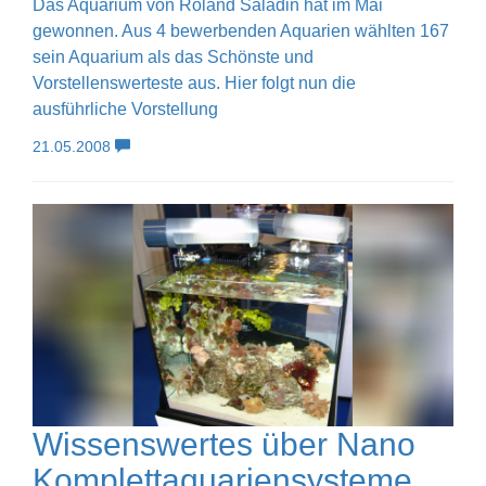
Das Aquarium von Roland Saladin hat im Mai
gewonnen. Aus 4 bewerbenden Aquarien wählten 167
sein Aquarium als das Schönste und
Vorstellenswerteste aus. Hier folgt nun die
ausführliche Vorstellung
21.05.2008
Wissenswertes über Nano
Komplettaquariensysteme