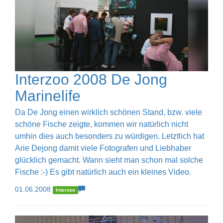
Interzoo 2008 De Jong
Marinelife
Da De Jong einen wirklich schönen Stand, bzw. viele
schöne Fische zeigte, kommen wir natürlich nicht
umhin dies auch besonders zu würdigen. Letztlich hat
Arie Dejong damit viele Fotografen und Liebhaber
glücklich gemacht. Wann sieht man schon mal solche
Fische :-) Es gibt natürlich auch ein kleines Video.
01.06.2008
Interzoo