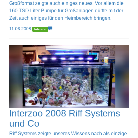
Großformat zeigte auch einiges neues. Vor allem die
160 TSD Liter Pumpe für Großanlagen dürfte mit der
Zeit auch einiges für den Heimbereich bringen.
11.06.2008
Interzoo
Interzoo 2008 Riff Systems
und Co
Riff Systems zeigte unseres Wissens nach als einzige