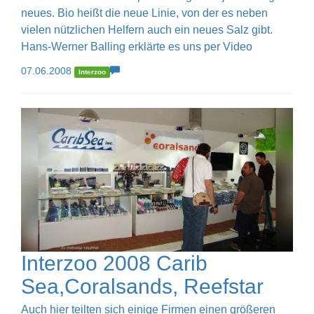
neues. Bio heißt die neue Linie, von der es neben
vielen nützlichen Helfern auch ein neues Salz gibt.
Hans-Werner Balling erklärte es uns per Video
07.06.2008
Interzoo
Interzoo 2008 Carib
Sea,Coralsands, Reefstar
Auch hier teilten sich einige Firmen einen größeren