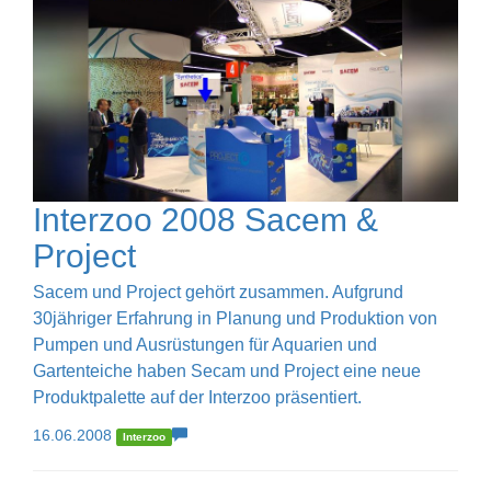
Interzoo 2008 Sacem &
Project
Sacem und Project gehört zusammen. Aufgrund
30jähriger Erfahrung in Planung und Produktion von
Pumpen und Ausrüstungen für Aquarien und
Gartenteiche haben Secam und Project eine neue
Produktpalette auf der Interzoo präsentiert.
16.06.2008
Interzoo