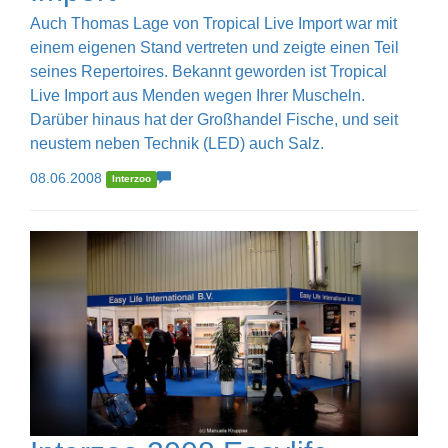
Auch Thomas Lage von Tropical Live Import war mit
einem eigenen Stand vertreten und zeigte einen Teil
seines Repertoires. Bekannt geworden ist Tropical
Live Import aus Menden wegen Ihrer Muscheln.
Darüber hinaus hat der Großhandel Fische, und seit
neustem neben Technik (LED) auch Salz.
08.06.2008
Interzoo