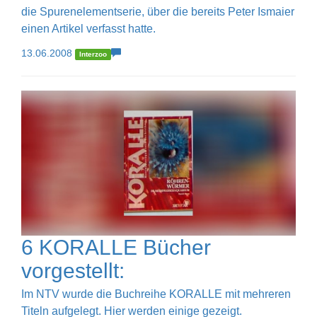
die Spurenelementserie, über die bereits Peter Ismaier
einen Artikel verfasst hatte.
13.06.2008
Interzoo
6 KORALLE Bücher
vorgestellt:
Im NTV wurde die Buchreihe KORALLE mit mehreren
Titeln aufgelegt. Hier werden einige gezeigt.