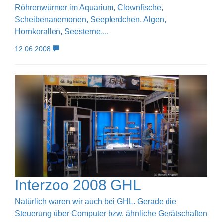
Röhrenwürmer im Aquarium, Clownfische,
Scheibenanemonen, Seepferdchen, Algen,
Hornkorallen, Seesterne,...
12.06.2008
Interzoo 2008 GHL
Natürlich waren wir auch bei GHL. Gerade die
Steuerung über Computer bzw. ähnliche Gerätschaften