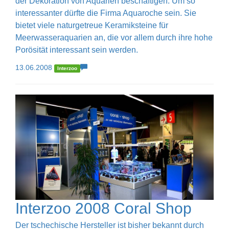
der Dekoration von Aquarien beschäftigen. Um so
interessanter dürfte die Firma Aquaroche sein. Sie
bietet viele naturgetreue Keramiksteine für
Meerwasseraquarien an, die vor allem durch ihre hohe
Porösität interessant sein werden.
13.06.2008
Interzoo
Interzoo 2008 Coral Shop
Der tschechische Hersteller ist bisher bekannt durch