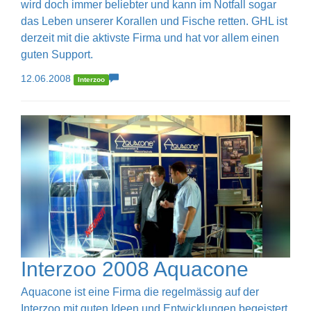
wird doch immer beliebter und kann im Notfall sogar
das Leben unserer Korallen und Fische retten. GHL ist
derzeit mit die aktivste Firma und hat vor allem einen
guten Support.
12.06.2008
Interzoo
Interzoo 2008 Aquacone
Aquacone ist eine Firma die regelmässig auf der
Interzoo mit guten Ideen und Entwicklungen begeistert.