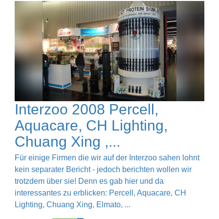
Interzoo 2008 Percell,
Aquacare, CH Lighting,
Chuang Xing ,...
Für einige Firmen die wir auf der Interzoo sahen lohnt
kein separater Bericht - jedoch berichten wollen wir
trotzdem über sie! Denn es gab hier und da
interessantes zu erblicken: Percell, Aquacare, CH
Lighting, Chuang Xing, Elmato, ...