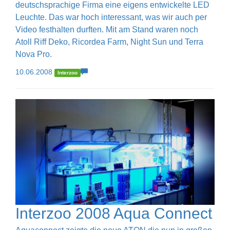
deutschsprachige Firma eine eigens entwickelte LED
Leuchte. Das war hoch interessant, was wir auch per
Video festhalten durften. Mit am Stand waren noch
Atoll Riff Deko, Ricordea Farm, Night Sun und Terra
Nova Pro.
10.06.2008
Interzoo
Interzoo 2008 Aqua Connect