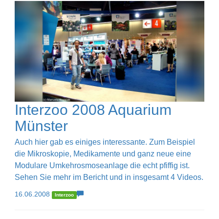
Interzoo 2008 Aquarium
Münster
Auch hier gab es einiges interessante. Zum Beispiel
die Mikroskopie, Medikamente und ganz neue eine
Modulare Umkehrosmoseanlage die echt pfiffig ist.
Sehen Sie mehr im Bericht und in insgesamt 4 Videos.
16.06.2008
Interzoo