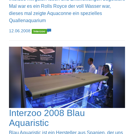
Mal war es ein Rolls Royce der voll Wasser war,
dieses mal zeigte Aquaconne ein spezielles
Quallenaquarium
12.06.2008
Interzoo
Interzoo 2008 Blau
Aquaristic
Blau Aquaristic ist ein Hersteller aus Spanien, der uns