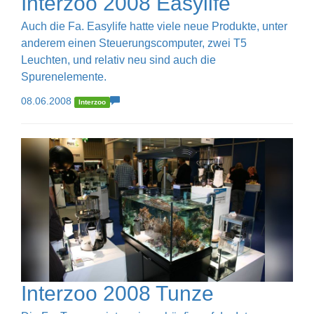
Interzoo 2008 Easylife
Auch die Fa. Easylife hatte viele neue Produkte, unter
anderem einen Steuerungscomputer, zwei T5
Leuchten, und relativ neu sind auch die
Spurenelemente.
08.06.2008
Interzoo
Interzoo 2008 Tunze