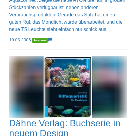
Aquaconnect zeigte die neue ATON die nun in großen
Stückzahlen verfügbar ist, neben anderen
Verbrauchsprodukten. Gerade das Salz hat einen
guten Ruf, das Mondlicht wurde überarbeitet, und die
neue T5 Leuchte sieht einfach nur schick aus.
10.06.2008
Interzoo
Dähne Verlag: Buchserie in
neuem Design