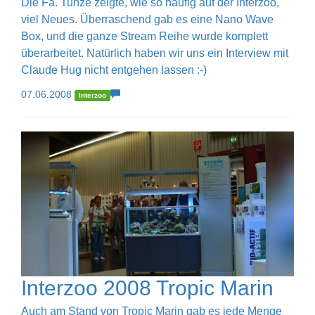
Die Fa. Tunze zeigte, wie so häufig auf der Interzoo,
viel Neues. Überraschend gab es eine Nano Wave
Box, und die ganze Stream Reihe wurde komplett
überarbeitet. Natürlich haben wir uns ein Interview mit
Claude Hug nicht entgehen lassen :-)
07.06.2008
Interzoo
Interzoo 2008 Tropic Marin
Auch am Stand von Tropic Marin gab es jede Menge