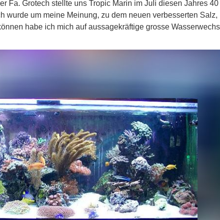
r Fa. Grotech stellte uns Tropic Marin im Juli diesen Jahres 40
ch wurde um meine Meinung, zu dem neuen verbesserten Salz,
u können habe ich mich auf aussagekräftige grosse Wasserwechs