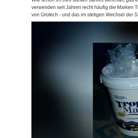
verwenden seit Jahren recht häufig die Marken T
von Grotech - und das im stetigen Wechsel der S