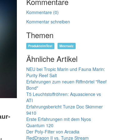
Kommentare
Kommentare (0)
Kommentar schreiben
Themen
ProdukteimTest
Meersalz
Ähnliche Artikel
NEU bei Tropic Marin und Fauna Marin:
Purity Reef Salt
Erfahrungen zum neuen Riffmörtel "Reef
Bond"
T5 Leuchtstoffröhren: Aquascience vs
ATI
Erfahrungsbericht Tunze Doc Skimmer
9410
aur-
Erste Erfahrungen mit dem Nyos
Quantum 120
Der Poly-Filter von Arcadia
RedDragon II vs. Tunze Stream
t