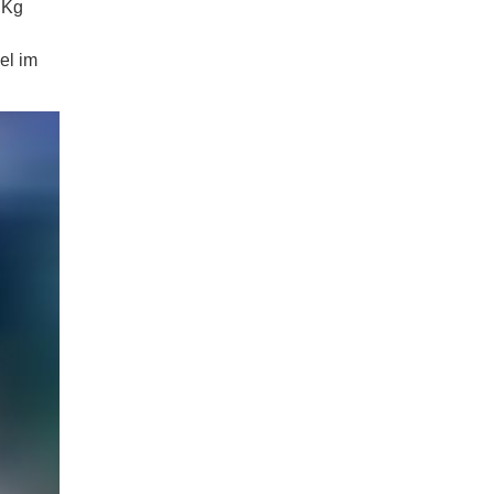
 Kg
el im