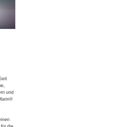
Seit
ue,
ern und
 Marin®
einen
für die