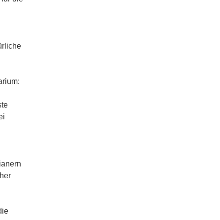
rliche
arium:
ste
ei
ianern
her
die