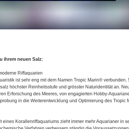
zu ihrem neuen Salz:
 moderne Riffaquarien
ristik ist sehr eng mit dem Namen Tropic Marin® verbunden. 
alz höchster Reinheitsstufe und grösster Naturidentität an. Ne
eren Erforschung des Meeres, von engagierten Hobby-Aquarian
rprobung in die Weiterentwicklung und Optimierung des Tropic
t eines Korallenriffaquariums zieht immer mehr Aquarianer in s
chemische Verfahren verbessern ständig die Voraussetzungen 