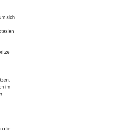
um sich
ptasien
ritze
tzen.
ch im
er
.
n die