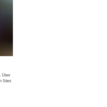
. Über
n Sites