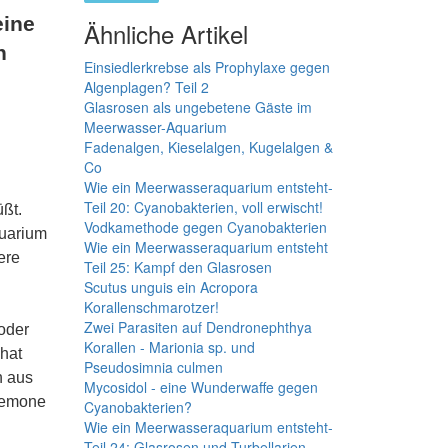
eine
Ähnliche Artikel
n
Einsiedlerkrebse als Prophylaxe gegen
Algenplagen? Teil 2
Glasrosen als ungebetene Gäste im
Meerwasser-Aquarium
Fadenalgen, Kieselalgen, Kugelalgen &
Co
Wie ein Meerwasseraquarium entsteht-
Teil 20: Cyanobakterien, voll erwischt!
üßt.
Vodkamethode gegen Cyanobakterien
quarium
Wie ein Meerwasseraquarium entsteht
ere
Teil 25: Kampf den Glasrosen
Scutus unguis ein Acropora
Korallenschmarotzer!
Zwei Parasiten auf Dendronephthya
oder
Korallen - Marionia sp. und
hat
Pseudosimnia culmen
h aus
Mycosidol - eine Wunderwaffe gegen
Anemone
Cyanobakterien?
Wie ein Meerwasseraquarium entsteht-
Teil 24: Glasrosen und Turbellarien