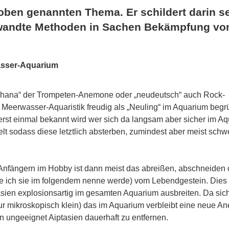
 oben genannten Thema. Er schildert darin s
wandte Methoden in Sachen Bekämpfung vo
asser-Aquarium
iaphana“ der Trompeten-Anemone oder „neudeutsch“ auch Rock-
 Meerwasser-Aquaristik freudig als „Neuling“ im Aquarium begr
n erst einmal bekannt wird wer sich da langsam aber sicher im A
lt sodass diese letztlich absterben, zumindest aber meist schw
fängern im Hobby ist dann meist das abreißen, abschneiden 
ie ich sie im folgendem nenne werde) vom Lebendgestein. Dies 
tasien explosionsartig im gesamten Aquarium ausbreiten. Da sic
ur mikroskopisch klein) das im Aquarium verbleibt eine neue 
 ungeeignet Aiptasien dauerhaft zu entfernen.