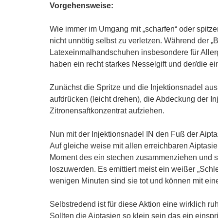
Vorgehensweise:
Wie immer im Umgang mit „scharfen“ oder spitzen
nicht unnötig selbst zu verletzen. Während der 
Latexeinmalhandschuhen insbesondere für Allerg
haben ein recht starkes Nesselgift und der/die e
Zunächst die Spritze und die Injektionsnadel aus 
aufdrücken (leicht drehen), die Abdeckung der Inj
Zitronensaftkonzentrat aufziehen.
Nun mit der Injektionsnadel IN den Fuß der Aipta
Auf gleiche weise mit allen erreichbaren Aiptas
Moment des ein stechen zusammenziehen und se
loszuwerden. Es emittiert meist ein weißer „Sch
wenigen Minuten sind sie tot und können mit ein
Selbstredend ist für diese Aktion eine wirklich r
Sollten die Aiptasien so klein sein das ein ein