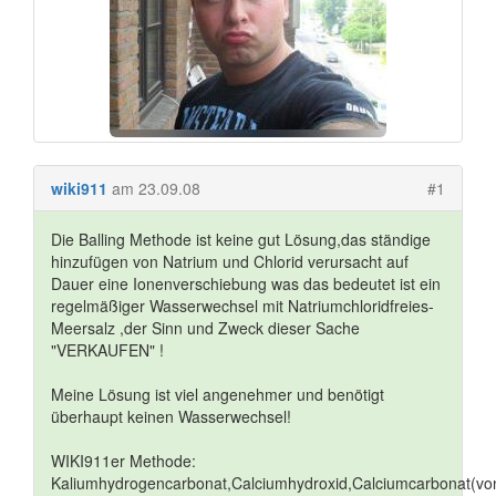
wiki911
am 23.09.08
#1
Die Balling Methode ist keine gut Lösung,das ständige
hinzufügen von Natrium und Chlorid verursacht auf
Dauer eine Ionenverschiebung was das bedeutet ist ein
regelmäßiger Wasserwechsel mit Natriumchloridfreies-
Meersalz ,der Sinn und Zweck dieser Sache
"VERKAUFEN" !
Meine Lösung ist viel angenehmer und benötigt
überhaupt keinen Wasserwechsel!
WIKI911er Methode:
Kaliumhydrogencarbonat,Calciumhydroxid,Calciumcarbonat(vo