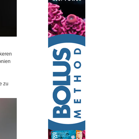
rkeren
onien
e zu