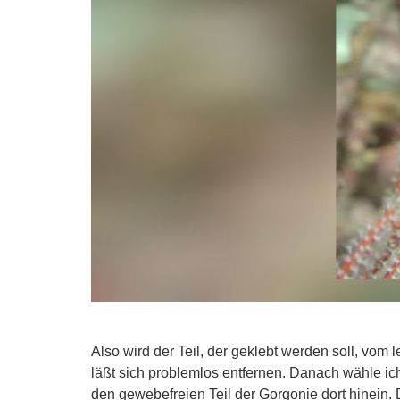
Also wird der Teil, der geklebt werden soll, vom
läßt sich problemlos entfernen. Danach wähle ic
den gewebefreien Teil der Gorgonie dort hinein. 