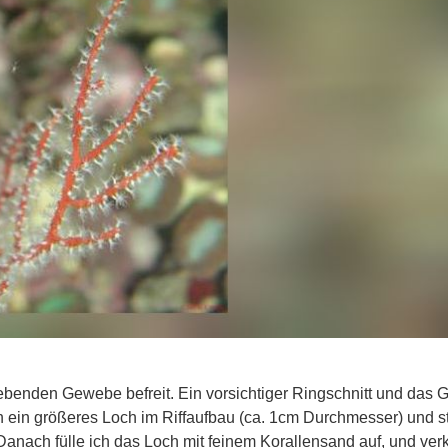
 lebenden Gewebe befreit. Ein vorsichtiger Ringschnitt und das
h ein größeres Loch im Riffaufbau (ca. 1cm Durchmesser) und s
Danach fülle ich das Loch mit feinem Korallensand auf, und verk