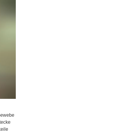
 Gewebe
tecke
eile