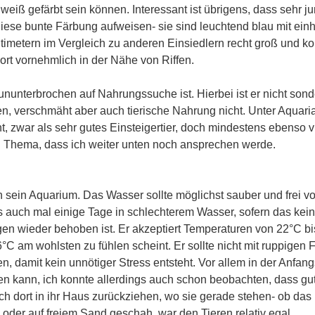
eiß gefärbt sein können. Interessant ist übrigens, dass sehr j
se bunte Färbung aufweisen- sie sind leuchtend blau mit einhe
ntimetern im Vergleich zu anderen Einsiedlern recht groß und k
dort vornehmlich in der Nähe von Riffen.
h ununterbrochen auf Nahrungssuche ist. Hierbei ist er nicht sond
en, verschmäht aber auch tierische Nahrung nicht. Unter Aquari
ernt, zwar als sehr gutes Einsteigertier, doch mindestens ebenso v
in Thema, dass ich weiter unten noch ansprechen werde.
an sein Aquarium. Das Wasser sollte möglichst sauber und frei v
us auch mal einige Tage in schlechterem Wasser, sofern das kein
en wieder behoben ist. Er akzeptiert Temperaturen von 22°C bi
°C am wohlsten zu fühlen scheint. Er sollte nicht mit ruppigen 
, damit kein unnötiger Stress entsteht. Vor allem in der Anfang
ken kann, ich konnte allerdings auch schon beobachten, dass gu
h dort in ihr Haus zurückziehen, wo sie gerade stehen- ob das
e oder auf freiem Sand geschah, war den Tieren relativ egal.