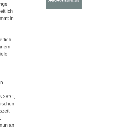
unge
itlich
ommt in
erlich
anern
iele
on
s 28°C,
Fischen
szeit
t
 nun an