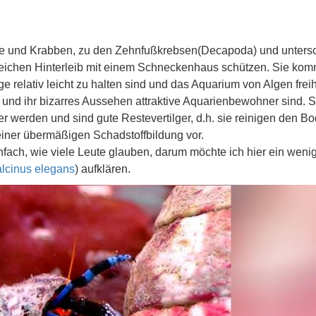
bse und Krabben, zu den Zehnfußkrebsen(Decapoda) und unters
 weichen Hinterleib mit einem Schneckenhaus schützen. Sie kom
ege relativ leicht zu halten sind und das Aquarium von Algen freih
 und ihr bizarres Aussehen attraktive Aquarienbewohner sind. S
r werden und sind gute Restevertilger, d.h. sie reinigen den B
iner übermäßigen Schadstoffbildung vor.
einfach, wie viele Leute glauben, darum möchte ich hier ein weni
lcinus elegans
) aufklären.