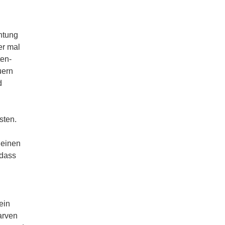
htung
er mal
ten-
uern
d
sten.
 einen
 dass
ein
arven