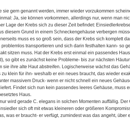
 sie gern genannt werden, immer wieder vorzukommen schein
einmal: Ja, sie können vorkommen, allerdings nur, wenn man nic
her Lage der Krebs sich zu dieser Zeit befindet: Einsiedlerkreb
e aus diesem Grund in einem Schneckengehäuse verbergen müss
inerseits muss es so groß sein, dass der Krebs sich komplett da
s problemlos transportieren und sich darin festhalten kann- so 
xakt sitzen muss. Hat der Krebs erst einmal ein passendes Haus
rd), so gibt es zunächst keine Probleme- bis zur nächsten Häutu
sie ihre alte Haut abstreifen. Logischerweise wächst das Gehä
s zu klein für ihn- weshalb er ein neues braucht, das wieder exak
r unter massivem Druck- wenn er nicht schnell ein neues Gehäus
eliefert. Findet sich nun kein passendes leeres Gehäuse, muss e
besetztes Haus.
 nur wird gerade C. elegans in solchen Momenten auffällig. Der
Einsiedler sich oft mit etwas kleineren oder größeren Kompromi
s, was er braucht- er verfügt, zumindest was das angeht, über 