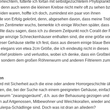
eichtern, fütterte ich fortan mit selbstgezüchtetem Phytoplank
b, denn auch wenn die kleinen Krebse nicht mehr oft zu sehen bz
iden waren, hoffte ich doch, zumindest ein paar von ihnen
de von Erfolg gekrönt, denn, abgesehen davon, dass meine Tri
ben Zentimeter wuchs, bemerkte ich einige Wochen später, dass
te dazu sagen, dass ich zu diesem Zeitpunkt noch Coralit der 
ige winzige Schneckenhäuser enthalten sind, die eine größe vo
er Gehäuse stellte ich fest, dass aus diesem einige blaue Be
. elegans von etwa 2cm Größe, die ich eindeutig nicht in dieses
lief problem- und verlustlos, wobei ich denke, dass ein Großtei
, sondern dem großen Röhrenwurm und anderen Filtrierern zum
en
ird mit Sicherheit auch die eine oder andere Horrorgeschichte ü
bsen, die, bei der Suche nach einem geeigneten Gehäuse, einfac
nwurm "zwangsgeräumt", d.h. aus der Behausung gezogen und 
fen auf Artgenossen, Mitbewohner und Weichkorallen, wieder an
ulerpa-Schädlinge sind. Doch was ist dran an alledem?