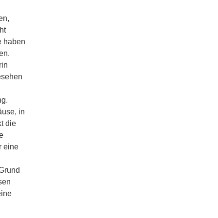
en,
ht
se haben
en.
rin
gesehen
ng.
use, in
t die
e
r eine
 Grund
ssen
eine