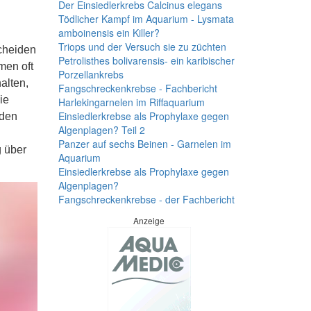
Der Einsiedlerkrebs Calcinus elegans
Tödlicher Kampf im Aquarium - Lysmata
amboinensis ein Killer?
Triops und der Versuch sie zu züchten
cheiden
Petrolisthes bolivarensis- ein karibischer
men oft
Porzellankrebs
alten,
Fangschreckenkrebse - Fachbericht
ie
Harlekingarnelen im Riffaquarium
Einsiedlerkrebse als Prophylaxe gegen
oden
Algenplagen? Teil 2
Panzer auf sechs Beinen - Garnelen im
g über
Aquarium
Einsiedlerkrebse als Prophylaxe gegen
Algenplagen?
Fangschreckenkrebse - der Fachbericht
Anzeige