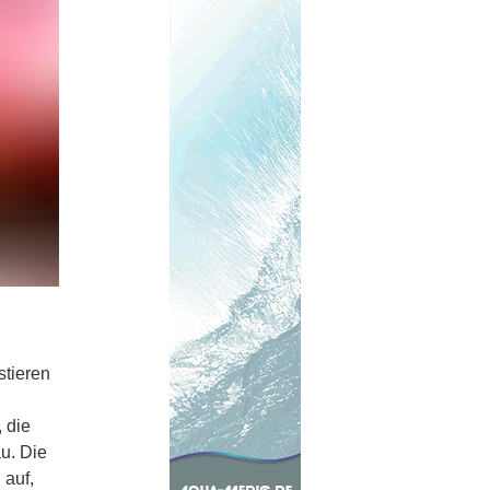
stieren
 die
au. Die
 auf,