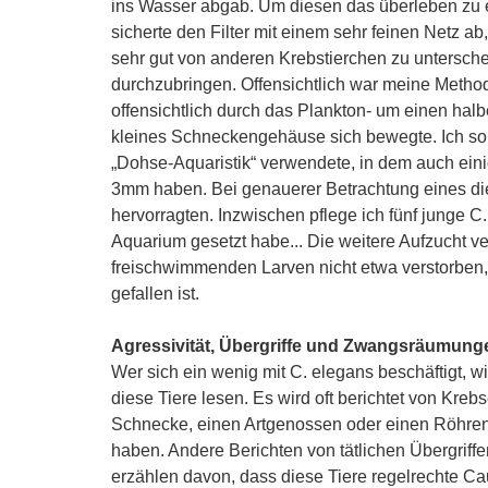
ins Wasser abgab. Um diesen das überleben zu erl
sicherte den Filter mit einem sehr feinen Netz a
sehr gut von anderen Krebstierchen zu untersche
durchzubringen. Offensichtlich war meine Metho
offensichtlich durch das Plankton- um einen hal
kleines Schneckengehäuse sich bewegte. Ich soll
„Dohse-Aquaristik“ verwendete, in dem auch ein
3mm haben. Bei genauerer Betrachtung eines dies
hervorragten. Inzwischen pflege ich fünf junge C
Aquarium gesetzt habe... Die weitere Aufzucht ver
freischwimmenden Larven nicht etwa verstorben
gefallen ist.
Agressivität, Übergriffe und Zwangsräumung
Wer sich ein wenig mit C. elegans beschäftigt, w
diese Tiere lesen. Es wird oft berichtet von Kre
Schnecke, einen Artgenossen oder einen Röhre
haben. Andere Berichten von tätlichen Übergrif
erzählen davon, dass diese Tiere regelrechte Ca