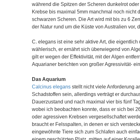
während die Spitzen der Scheren dunkelrot oder w
Krebse bis maximal 5mm manchmal noch nicht die
schwarzen Scheren. Die Art wird mit bis zu 6 Ze
der Natur rund um die Küste von Australien vor, 
C. elegans ist eine sehr aktive Art, die eigentlic
wählerisch, er ernährt sich überwiegend von Alg
gilt er wegen der Effektivität, mit der Algen entf
Aquarianer berichten von großer Agressivität- e
Das Aquarium
Calcinus elegans
stellt nicht viele Anforderung 
Schadstoffen sein, allerdings verträgt er durcha
Dauerzustand und nach maximal vier bis fünf Tag
wobei ich beobachten konnte, dass er sich bei 26
oder agressiven Krebsen vergesellschaftet werden
braucht er Felsspalten, in denen er sich verstec
eingewöhnte Tiere sich zum Schlafen auch einfac
einem geschützten Platz, mitten auf einer Korall