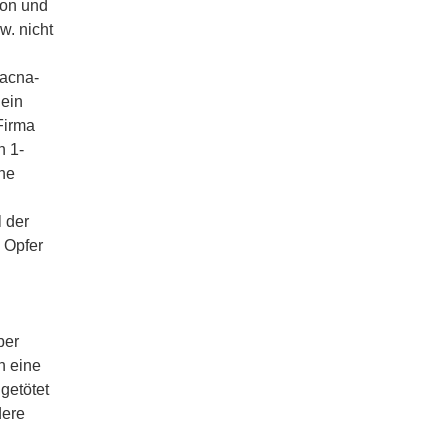
ton und
w. nicht
dacna-
 ein
Firma
n 1-
ine
l der
 Opfer
ber
h eine
getötet
dere