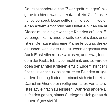
Da insbesondere diese "Zwangsräumungen", wie
gehe ich hier etwas näher darauf ein. Zunächst 
richtig vorsorgt. Dazu sollte man wissen, in welc
einen extrem empfindlichen Hinterleib, den si
Dieses muss einige wichtige Kriterien erfüllen: E
verbergen kann, andererseits so klein, dass er e
ist ein Gehäuse also eine Maßanfertigung, die e
gefunden(was ja der Fall ist, wenn er gekauft wi
Auch Einsiedlerkrebse wachsen, und zwar, indem 
dem der Krebs lebt, aber nicht mit, und so wird e
oben genannten Kriterien erfüllt. Zudem steht e
findet, ist er schutzlos sämtlichen Feinden ausg
andere Lösung finden- er nimmt sich ein bereits 
Das ist im Grunde ein völlig normales Verhalten,
ist relativ einfach zu erklären: Während andere 
zufrieden geben, nimmt C. elegans sich genau da
höhere Agressivität.