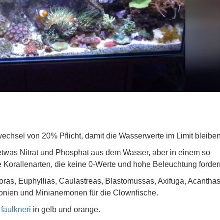
chsel von 20% Pflicht, damit die Wasserwerte im Limit bleiben
was Nitrat und Phosphat aus dem Wasser, aber in einem so
e Korallenarten, die keine 0-Werte und hohe Beleuchtung forder
poras, Euphyllias, Caulastreas, Blastomussas, Axifuga, Acanthas
onien und Minianemonen für die Clownfische.
faulkneri
in gelb und orange.