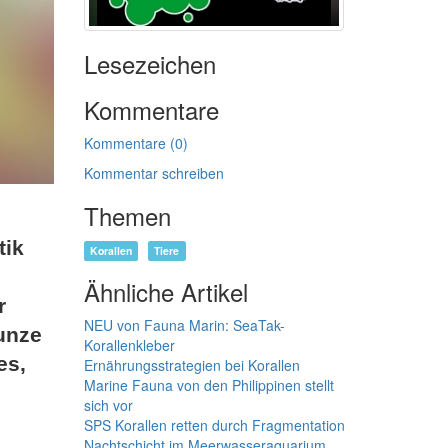
Lesezeichen
Kommentare
Kommentare (0)
Kommentar schreiben
Themen
tik
Korallen
Tiere
Ähnliche Artikel
r
NEU von Fauna Marin: SeaTak-
unze
Korallenkleber
es,
Ernährungsstrategien bei Korallen
Marine Fauna von den Philippinen stellt
sich vor
SPS Korallen retten durch Fragmentation
Nachtschicht im Meerwasseraquarium