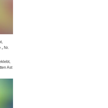
t,
 „ Nr.
eklebt,
tten Ast