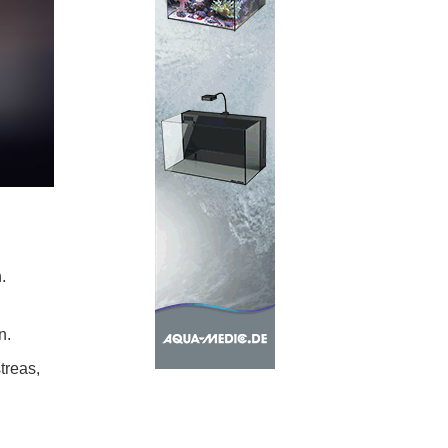
.
n.
treas,