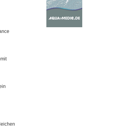
ance
mit
ein
leichen