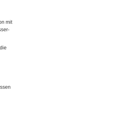
on mit
sser-
die
üssen