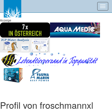
Toggl
navig
Anzeige
Profil von froschmannxl