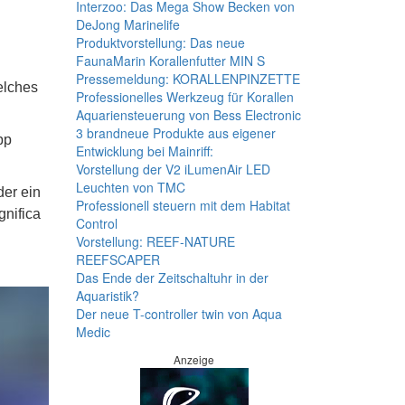
Interzoo: Das Mega Show Becken von
DeJong Marinelife
Produktvorstellung: Das neue
FaunaMarin Korallenfutter MIN S
Pressemeldung: KORALLENPINZETTE
elches
Professionelles Werkzeug für Korallen
Aquariensteuerung von Bess Electronic
3 brandneue Produkte aus eigener
pp
Entwicklung bei Mainriff:
Vorstellung der V2 iLumenAir LED
Leuchten von TMC
der ein
Professionell steuern mit dem Habitat
gnifica
Control
Vorstellung: REEF-NATURE
REEFSCAPER
Das Ende der Zeitschaltuhr in der
Aquaristik?
Der neue T-controller twin von Aqua
Medic
Anzeige