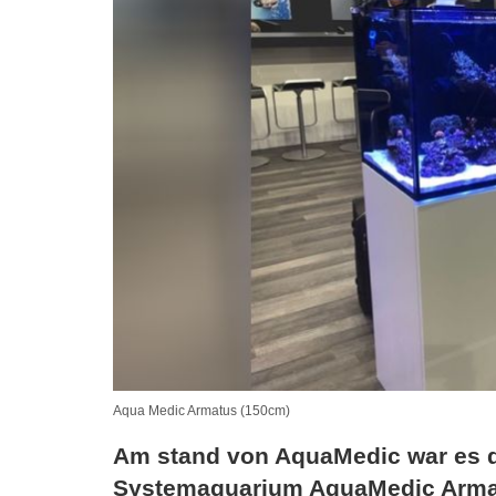
Aqua Medic Armatus (150cm)
Am stand von AquaMedic war es d
Systemaquarium AquaMedic Armatu