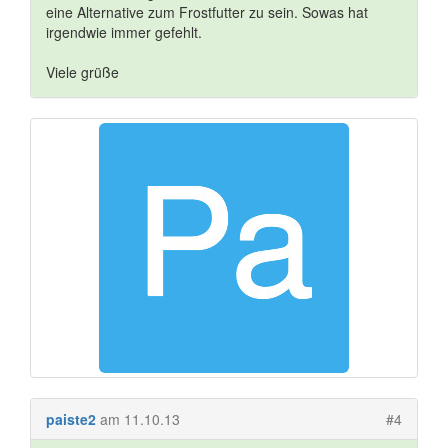
eine Alternative zum Frostfutter zu sein. Sowas hat
irgendwie immer gefehlt.
Viele grüße
paiste2
am 11.10.13
#4