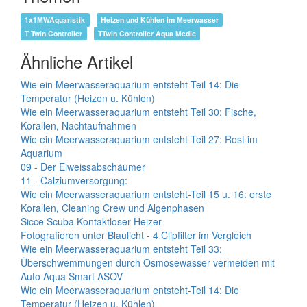
1x1MWAquaristik
Heizen und Kühlen im Meerwasser
T Twin Controller
TTwin Controller Aqua Medic
Ähnliche Artikel
Wie ein Meerwasseraquarium entsteht-Teil 14: Die
Temperatur (Heizen u. Kühlen)
Wie ein Meerwasseraquarium entsteht Teil 30: Fische,
Korallen, Nachtaufnahmen
Wie ein Meerwasseraquarium entsteht Teil 27: Rost im
Aquarium
09 - Der Eiweissabschäumer
11 - Calziumversorgung:
Wie ein Meerwasseraquarium entsteht-Teil 15 u. 16: erste
Korallen, Cleaning Crew und Algenphasen
Sicce Scuba Kontaktloser Heizer
Fotografieren unter Blaulicht - 4 Clipfilter im Vergleich
Wie ein Meerwasseraquarium entsteht Teil 33:
Überschwemmungen durch Osmosewasser vermeiden mit
Auto Aqua Smart ASOV
Wie ein Meerwasseraquarium entsteht-Teil 14: Die
Temperatur (Heizen u. Kühlen)