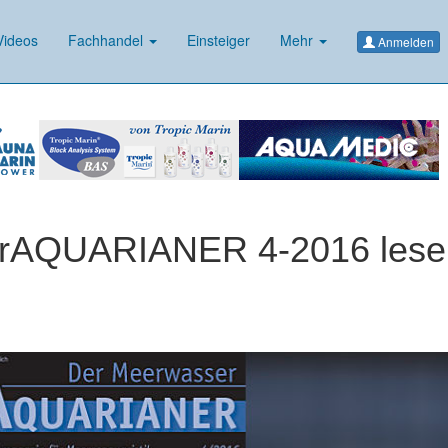
ideos
Fachhandel
Einsteiger
Mehr
Anmelden
erAQUARIANER 4-2016 lese