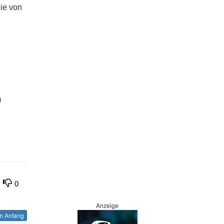
die von
m
0
Anzeige
 Anfang