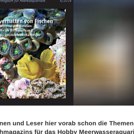
nnen und Leser hier vorab schon die Themen
hmagazins für das Hobby Meerwasseraquari