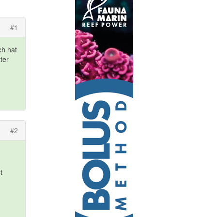
#1
ch hat
ter
#2
t