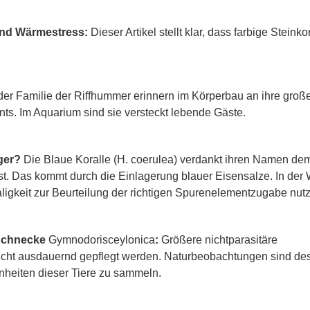
und Wärmestress:
Dieser Artikel stellt klar, dass farbige Steinko
der Familie der Riffhummer erinnern im Körperbau an ihre groß
ts. Im Aquarium sind sie versteckt lebende Gäste.
ger?
Die Blaue Koralle (H. coerulea) verdankt ihren Namen de
ist. Das kommt durch die Einlagerung blauer Eisensalze. In der 
ligkeit zur Beurteilung der richtigen Spurenelementzugabe nut
nschnecke
Gymnodoris
ceylonica
:
Größere nichtparasitäre
cht ausdauernd gepflegt werden. Naturbeobachtungen sind de
heiten dieser Tiere zu sammeln.