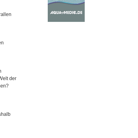
rallen
en
m
Welt der
zen?
shalb