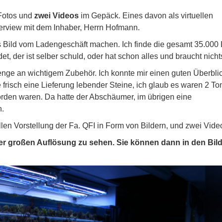
 Fotos und
zwei Videos
im Gepäck. Eines davon als virtuellen
terview mit dem Inhaber, Herrn Hofmann.
s Bild vom Ladengeschäft machen. Ich finde die gesamt 35.000 L
et, der ist selber schuld, oder hat schon alles und braucht nicht
enge an wichtigem Zubehör. Ich konnte mir einen guten Überbli
 frisch eine Lieferung lebender Steine, ich glaub es waren 2 T
orden waren. Da hatte der Abschäumer, im übrigen eine
n.
len Vorstellung der Fa. QFI in Form von Bildern, und zwei Vide
iner großen Auflösung zu sehen. Sie können dann in den Bil