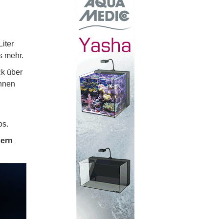
iter
s mehr.
ck über
onnen
os.
dern