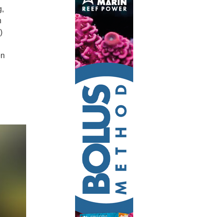
g,
n
)
en