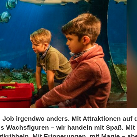
in Job irgendwo anders. Mit Attraktionen auf 
s Wachsfiguren – wir handeln mit Spaß. Mit
kribbeln. Mit Erinnerungen, mit Magie – ab