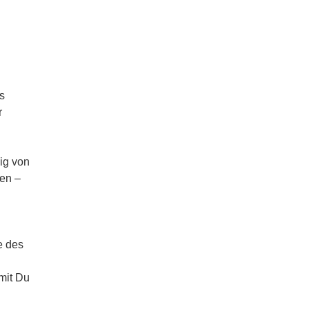
s
r
ig von
sen –
e des
mit Du