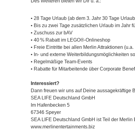
Des Weiteren bieten wir Dir u. a.:
• 28 Tage Urlaub (ab dem 3. Jahr 30 Tage Urlaub) 
• Bis zu zwei Tage zusätzlichen Urlaub im Jahr fü
• Zuschuss zur bAV
• 40 % Rabatt im LEGO®-Onlineshop
• Freie Eintritte bei allen Merlin Attraktionen (u
• In- und externe Weiterbildungsmöglichkeiten s
• Regelmäßige Team-Events
• Rabatte für Mitarbeitende über Corporate Benef
Interessiert?
Dann freuen wir uns auf Deine aussagekräftige
SEA LIFE Deutschland GmbH
Im Hafenbecken 5
67346 Speyer
SEA LIFE Deutschland GmbH ist Teil der Merli
www.merlinentertainments.biz