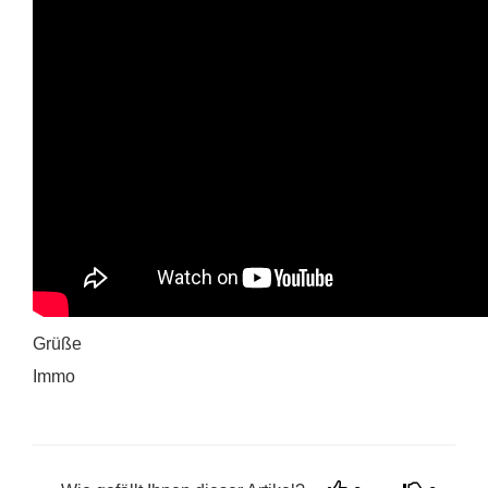
Grüße
Immo