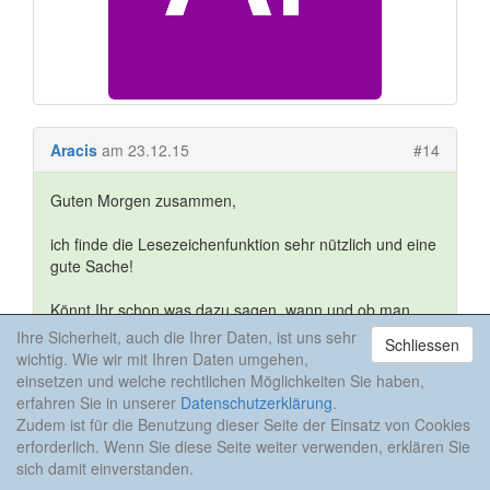
Aracis
am 23.12.15
#14
Guten Morgen zusammen,
ich finde die Lesezeichenfunktion sehr nützlich und eine
gute Sache!
Könnt Ihr schon was dazu sagen, wann und ob man
diese auch in der iPhone App nutzen kann?
Ihre Sicherheit, auch die Ihrer Daten, ist uns sehr
Schliessen
wichtig. Wie wir mit Ihren Daten umgehen,
Viele Grüße
einsetzen und welche rechtlichen Möglichkeiten Sie haben,
erfahren Sie in unserer
Datenschutzerklärung
.
Harry
Zudem ist für die Benutzung dieser Seite der Einsatz von Cookies
erforderlich. Wenn Sie diese Seite weiter verwenden, erklären Sie
sich damit einverstanden.
Anzeige