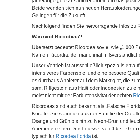
jahrelange gute Zusammenarbeit und das positi
Beide wenden sich nun neuen Herausforderungen
Gelingen für die Zukunft.
Nachfolgend finden Sie hervorragende Infos zu 
Was sind Ricordeas?
Übersetzt bedeutet Ricordea soviel wie „1.000 P
Namen Ricordia, der manchmal mißverständlicherwe
Unser Vertrieb ist ausschließlich spezialisiert au
intensiveres Farbenspiel und eine bessere Qualit
es durchaus Anbieter auf dem Markt gibt, die zu
samt Riffgestein aus Haiti oder Indonesien zu ei
meist nicht mit der Farbintensivität der echten
Ric
Ricordeas sind auch bekannt als „Falsche Florid
Koralle. Sie stammen aus der Familie der Coralli
Orange und Grün bis hin zu Neon-Grün und leu
Anemonen einen Durchmesser von 4 bis 10 cm un
typisch für
Ricordea florida
ist.