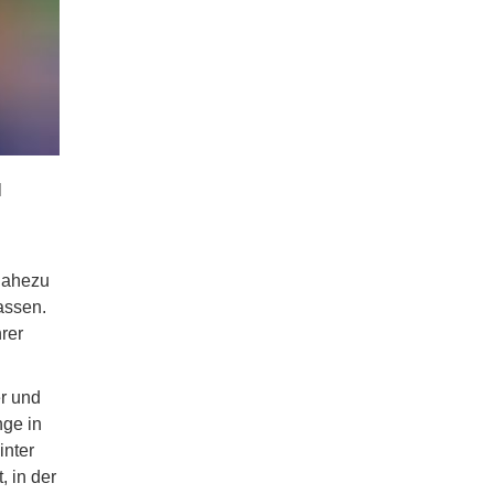
l
nahezu
assen.
hrer
r und
nge in
inter
 in der