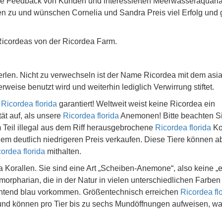
ve Feedback von Kunden und interessierten Meerwasseraquaria
 zu und wünschen Cornelia und Sandra Preis viel Erfolg und 
Ricordeas von der Ricordea Farm.
erlen. Nicht zu verwechseln ist der Name Ricordea mit dem asi
ise benutzt wird und weiterhin lediglich Verwirrung stiftet.
f
Ricordea florida
garantiert! Weltweit weist keine Ricordea ein
ät auf, als unsere
Ricordea florida
Anemonen! Bitte beachten Si
m Teil illegal aus dem Riff herausgebrochene
Ricordea florida
Ko
nem deutlich niedrigeren Preis verkaufen. Diese Tiere können a
ordea florida
mithalten.
a Korallen. Sie sind eine Art „Scheiben-Anemone“, also keine „e
morpharian, die in der Natur in vielen unterschiedlichen Farben
chtend blau vorkommen. Größentechnisch erreichen
Ricordea fl
d können pro Tier bis zu sechs Mundöffnungen aufweisen, wa