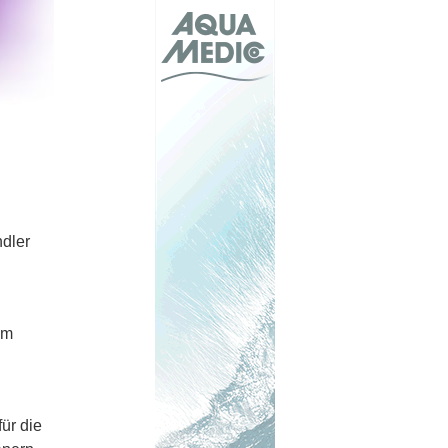
dler
em
ür die