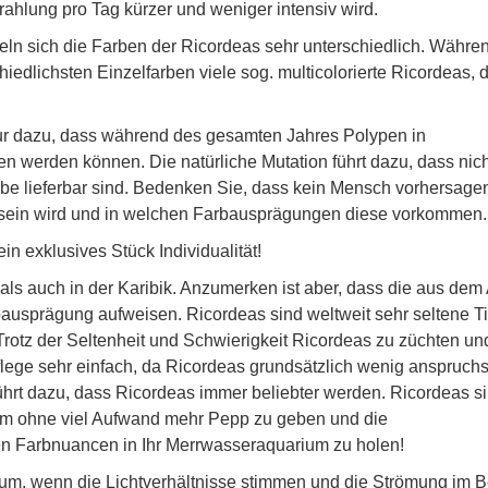
rahlung pro Tag kürzer und weniger intensiv wird.
eln sich die Farben der Ricordeas sehr unterschiedlich. Währe
edlichsten Einzelfarben viele sog. multicolorierte Ricordeas, 
ur dazu, dass während des gesamten Jahres Polypen in
 werden können. Die natürliche Mutation führt dazu, dass nich
rbe lieferbar sind. Bedenken Sie, dass kein Mensch vorhersage
 sein wird und in welchen Farbausprägungen diese vorkommen.
in exklusives Stück Individualität!
ls auch in der Karibik. Anzumerken ist aber, dass die aus dem 
ausprägung aufweisen. Ricordeas sind weltweit sehr seltene Ti
rotz der Seltenheit und Schwierigkeit Ricordeas zu züchten un
flege sehr einfach, da Ricordeas grundsätzlich wenig anspruchs
hrt dazu, dass Ricordeas immer beliebter werden. Ricordeas s
m ohne viel Aufwand mehr Pepp zu geben und die
n Farbnuancen in Ihr Merrwasseraquarium zu holen!
ium, wenn die Lichtverhältnisse stimmen und die Strömung im 