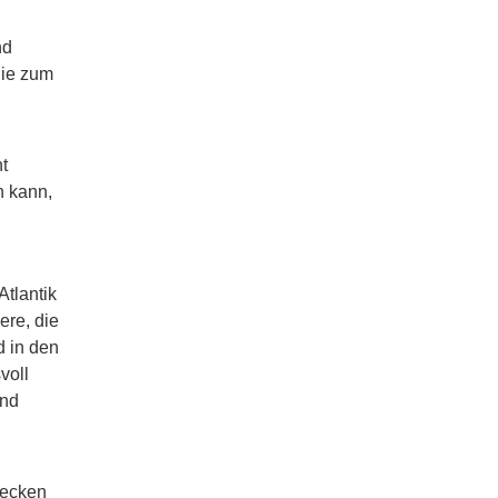
nd
die zum
t
n kann,
Atlantik
ere, die
d in den
voll
ind
Becken