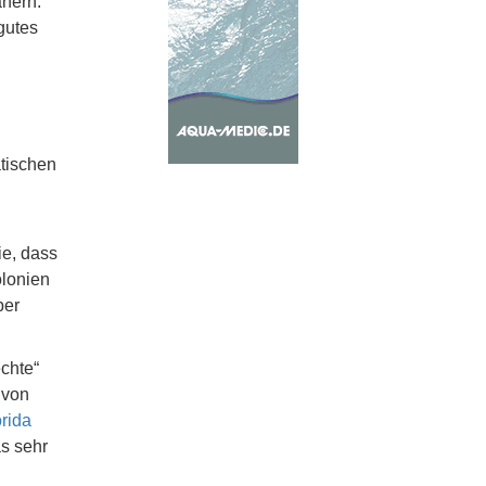
nern.
gutes
atischen
e, dass
lonien
ber
chte“
 von
orida
s sehr