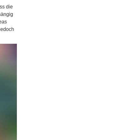
ss die
hängig
eas
 jedoch