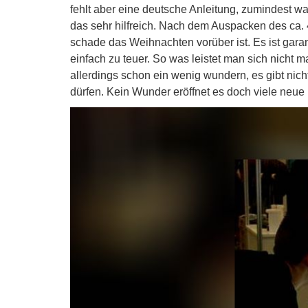
fehlt aber eine deutsche Anleitung, zumindest w
das sehr hilfreich. Nach dem Auspacken des ca. 
schade das Weihnachten vorüber ist. Es ist garant
einfach zu teuer. So was leistet man sich nicht 
allerdings schon ein wenig wundern, es gibt ni
dürfen. Kein Wunder eröffnet es doch viele neue 