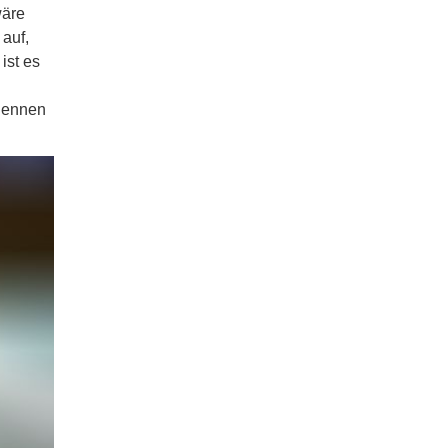
wäre
auf,
ist es
 nennen