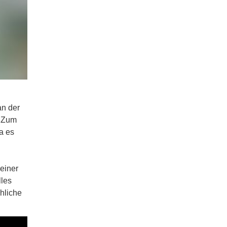
an der
. Zum
a es
einer
lles
hliche