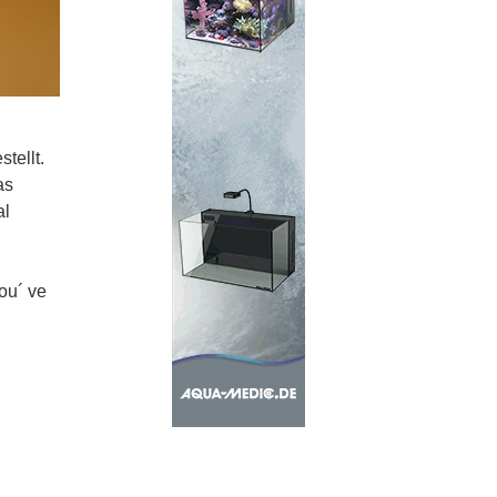
tellt.
as
al
ou´ ve