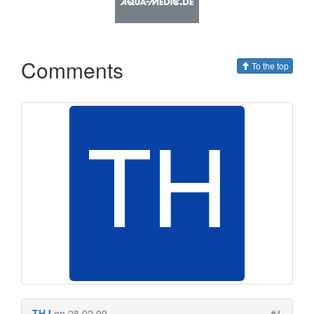
Comments
To the top
THJ
on 28.02.09
#1