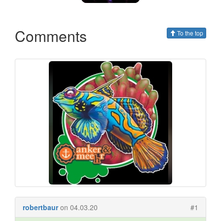
Comments
To the top
robertbaur
on 04.03.20
#1