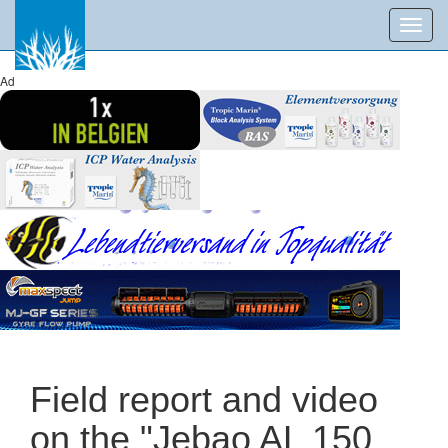
Toggl
navig
Ad
Field report and video
on the "Jebao AL 150