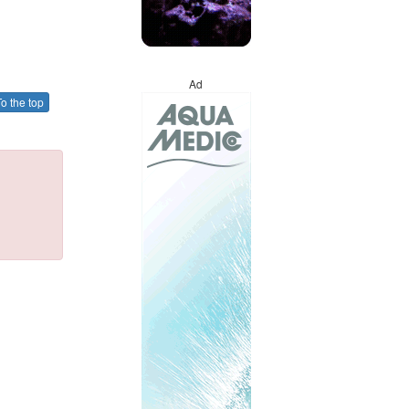
Ad
o the top