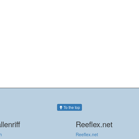
To the top
llenriff
Reeflex.net
h
Reeflex.net