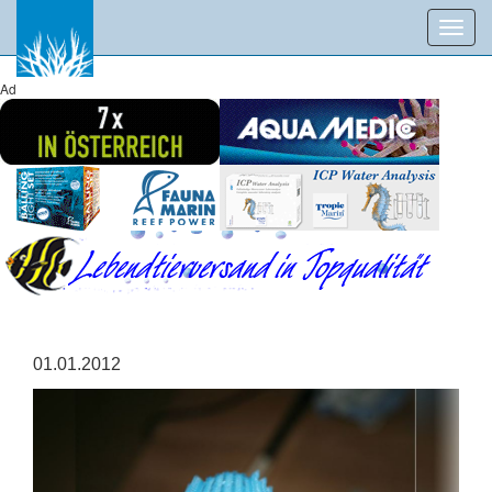
Toggl
navig
Ad
01.01.2012