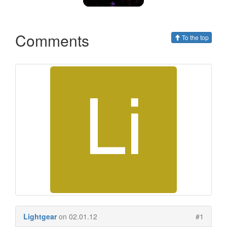
Comments
To the top
Lightgear
on 02.01.12
#1