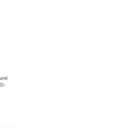
 und
ED-