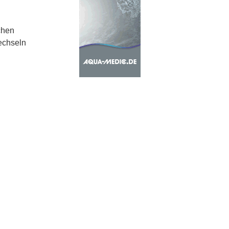
chen
echseln