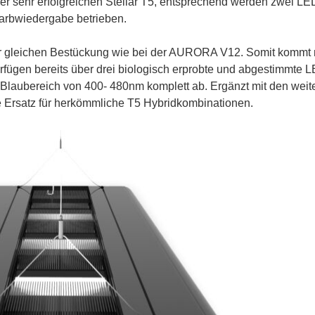
 sehr erfolgreichen Stellar T5, entsprechend werden zwei LE
Farbwiedergabe betrieben.
r gleichen Bestückung wie bei der AURORA V12. Somit kommt 
rfügen bereits über drei biologisch erprobte und abgestimmte 
 Blaubereich von 400- 480nm komplett ab. Ergänzt mit den weit
e Ersatz für herkömmliche T5 Hybridkombinationen.