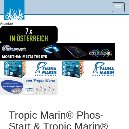
Toggl
navig
Anzeige
Tropic Marin® Phos-
Start & Tropic Marin®