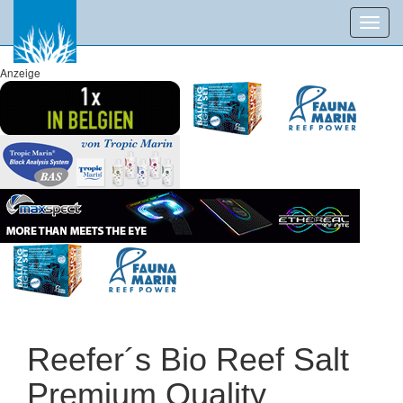
Toggl
navig
Anzeige
Reefer´s Bio Reef Salt
Premium Quality