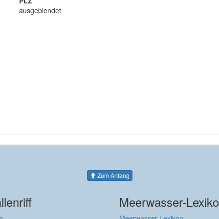
PLZ
ausgeblendet
Zum Anfang
llenriff
Meerwasser-Lexik
h
Meerwasser-Lexikon