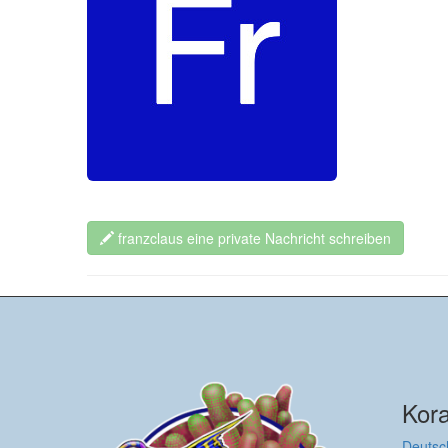
franzclaus eine private Nachricht schreiben
Kora
Deutsc