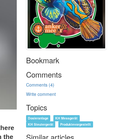
Bookmark
Comments
Comments (4)
Write comment
Topics
Dosieranlage
KH Messgerät
KH Steutergerät
Produktevorgestellt
there
Similar articles
n the