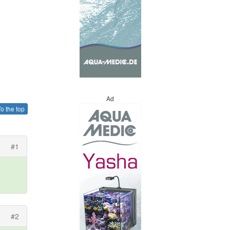
Ad
o the top
#1
#2