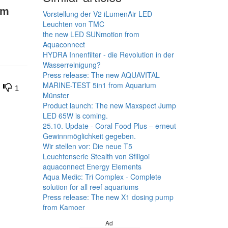
om
Vorstellung der V2 iLumenAir LED
Leuchten von TMC
the new LED SUNmotion from
Aquaconnect
HYDRA Innenfilter - die Revolution in der
Wasserreinigung?
Press release: The new AQUAVITAL
MARINE-TEST 5in1 from Aquarium
1
Münster
Product launch: The new Maxspect Jump
LED 65W is coming.
25.10. Update - Coral Food Plus – erneut
Gewinnmöglichkeit gegeben.
Wir stellen vor: Die neue T5
Leuchtenserie Stealth von Sfiligoi
aquaconnect Energy Elements
Aqua Medic: Tri Complex - Complete
solution for all reef aquariums
Press release: The new X1 dosing pump
from Kamoer
Ad