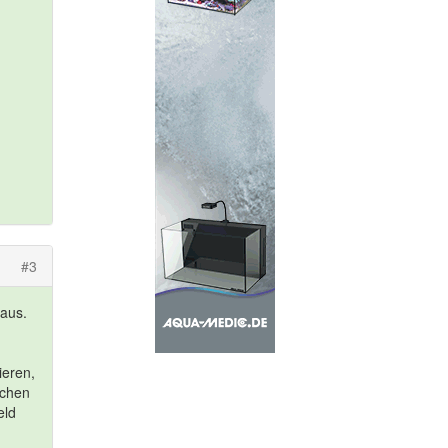
#3
raus.
ieren,
schen
eld