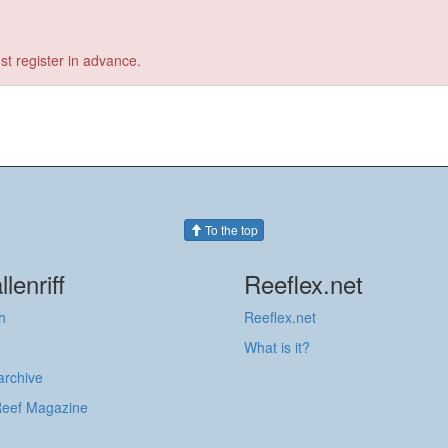
st register in advance.
To the top
llenriff
Reeflex.net
h
Reeflex.net
What is it?
 archive
Reef Magazine