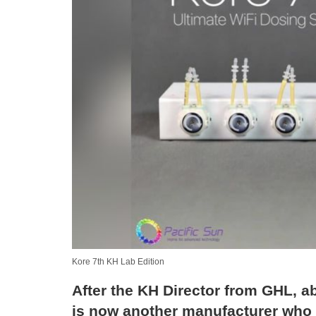
Kore 7th KH Lab Edition
After the KH Director from GHL, ab
is now another manufacturer who 