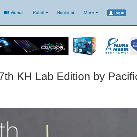
Videos
Retail
Beginner
More
Log in
th KH Lab Edition by Pacifi