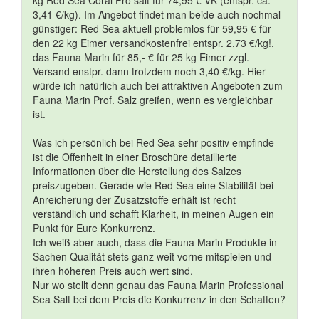
kg Red Sea Coral Pro salt für 74,95 € VK (entspr. ca.
3,41 €/kg). Im Angebot findet man beide auch nochmal
günstiger: Red Sea aktuell problemlos für 59,95 € für
den 22 kg Eimer versandkostenfrei entspr. 2,73 €/kg!,
das Fauna Marin für 85,- € für 25 kg Eimer zzgl.
Versand enstpr. dann trotzdem noch 3,40 €/kg. Hier
würde ich natürlich auch bei attraktiven Angeboten zum
Fauna Marin Prof. Salz greifen, wenn es vergleichbar
ist.
Was ich persönlich bei Red Sea sehr positiv empfinde
ist die Offenheit in einer Broschüre detaillierte
Informationen über die Herstellung des Salzes
preiszugeben. Gerade wie Red Sea eine Stabilität bei
Anreicherung der Zusatzstoffe erhält ist recht
verständlich und schafft Klarheit, in meinen Augen ein
Punkt für Eure Konkurrenz.
Ich weiß aber auch, dass die Fauna Marin Produkte in
Sachen Qualität stets ganz weit vorne mitspielen und
ihren höheren Preis auch wert sind.
Nur wo stellt denn genau das Fauna Marin Professional
Sea Salt bei dem Preis die Konkurrenz in den Schatten?